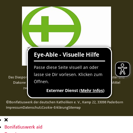
Das Diaspora-Kommissariat der deutschen Bischöfe unterstützt Priester und
Diakone in Nord-, Mittel- und Osteuropa. Seit 2014 werden die Mittel
zweckgebunden über das Bonifatiuswerk weitergeleitet.
©Bonifatiuswerk der deutschen Katholiken e. V., Kamp 22, 33098 Paderborn
Impressum
Datenschutz
Cookie-Erklärung
Sitemap
Hauptnavigation
Bonifatiuswerk aid