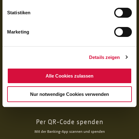
IBAN DE92 3706 0193 1050 0060 06
Statistiken
Das Bonifatiuswerk der deutschen Katholiken e. V. ist als wegen der
Förderung kirchlicher Zwecke von der Körperschaftsteuer und Gewerbesteuer
freigestellt und beim Finanzamt unter der Steuernummer 339/5794/0212
Marketing
registriert.
Details zeigen
Alle Cookies zulassen
Nur notwendige Cookies verwenden
Per QR-Code spenden
Mit der Banking-App scannen und spenden