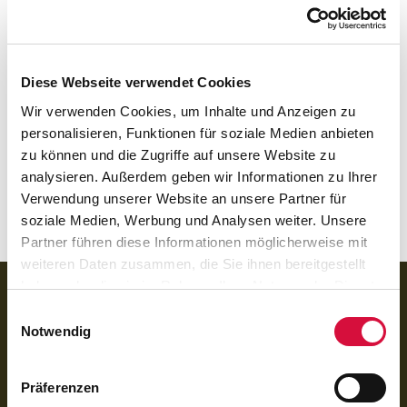
The group also visited the pilgrimage site of Marilund, a
retreat, guest house and education centre as well as other
religious sisters in Reykjavik and Hafnafördour.
Diese Webseite verwendet Cookies
Wir verwenden Cookies, um Inhalte und Anzeigen zu
In addition, the travellers gained an insight into the
personalisieren, Funktionen für soziale Medien anbieten
political perception of the Church during a meeting with
zu können und die Zugriffe auf unsere Website zu
the former President of Iceland, Olafur Ragnar Grimsson,
analysieren. Außerdem geben wir Informationen zu Ihrer
and into an ongoing project in Selfoss, where a new
Verwendung unserer Website an unsere Partner für
church is being built.
soziale Medien, Werbung und Analysen weiter. Unsere
Partner führen diese Informationen möglicherweise mit
weiteren Daten zusammen, die Sie ihnen bereitgestellt
haben oder die sie im Rahmen Ihrer Nutzung der Dienste
BANKVERBINDUNG
gesammelt haben. Sie geben Einwilligung zu unseren
Einwilligungsauswahl
für Spenden:
Cookies, wenn Sie unsere Webseite weiterhin nutzen.
Notwendig
BIC GENODED1PAX
IBAN DE 70 3706 0193 1050 0030 07
für Rechnungen (BoniService GmbH):
Präferenzen
BIC GENODED1PAX