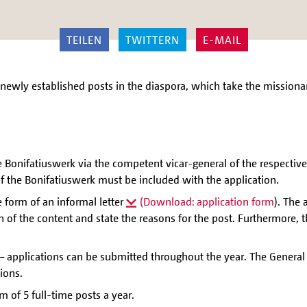
TEILEN
TWITTERN
E-MAIL
 newly established posts in the diaspora, which take the missiona
e Bonifatiuswerk via the competent vicar-general of the respectiv
f the Bonifatiuswerk must be included with the application.
e form of an informal letter
(Download: application form
). The 
n of the content and state the reasons for the post. Furthermore, t
n – applications can be submitted throughout the year. The Genera
ions.
of 5 full-time posts a year.