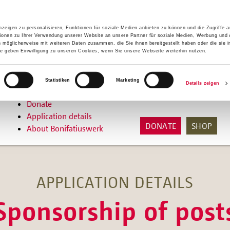
zeigen zu personalisieren, Funktionen für soziale Medien anbieten zu können und die Zugriffe 
ionen zu Ihrer Verwendung unserer Website an unsere Partner für soziale Medien, Werbung und 
n möglicherweise mit weiteren Daten zusammen, die Sie ihnen bereitgestellt haben oder die sie 
 geben Einwilligung zu unseren Cookies, wenn Sie unsere Webseite weiterhin nutzen.
Statistiken
Marketing
Details zeigen
Bonifatiuswerk aid
Donate
Application details
DONATE
SHOP
About Bonifatiuswerk
APPLICATION DETAILS
Sponsorship of post