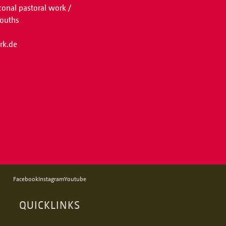
conal pastoral work /
youths
rk.de
Facebook
Instagram
Youtube
QUICKLINKS