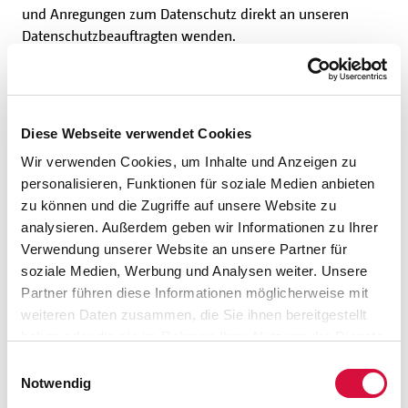
und Anregungen zum Datenschutz direkt an unseren
Datenschutzbeauftragten wenden.
4. Cookies
Diese Webseite verwendet Cookies
Wir verwenden Cookies, um Inhalte und Anzeigen zu
Die Internetseiten des Bonifatiuswerkes der deutschen
personalisieren, Funktionen für soziale Medien anbieten
Katholiken e.V. verwenden Cookies. Cookies sind
zu können und die Zugriffe auf unsere Website zu
Textdateien, welche über einen Internetbrowser auf einem
analysieren. Außerdem geben wir Informationen zu Ihrer
Computersystem abgelegt und gespeichert werden.
Verwendung unserer Website an unsere Partner für
soziale Medien, Werbung und Analysen weiter. Unsere
Zahlreiche Internetseiten und Server verwenden Cookies.
Partner führen diese Informationen möglicherweise mit
Viele Cookies enthalten eine sogenannte Cookie-ID. Eine
weiteren Daten zusammen, die Sie ihnen bereitgestellt
Cookie-ID ist eine eindeutige Kennung des Cookies. Sie
haben oder die sie im Rahmen Ihrer Nutzung der Dienste
besteht aus einer Zeichenfolge, durch welche
gesammelt haben. Sie geben Einwilligung zu unseren
Einwilligungsauswahl
Internetseiten und Server dem konkreten Internetbrowser
Cookies, wenn Sie unsere Webseite weiterhin nutzen.
Notwendig
zugeordnet werden können, in dem das Cookie