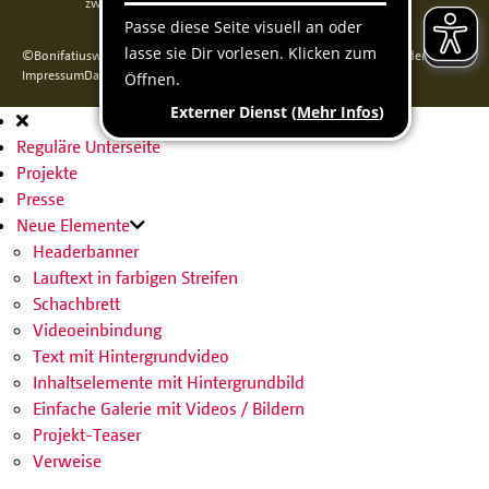
zweckgebunden über das Bonifatiuswerk weitergeleitet.
©Bonifatiuswerk der deutschen Katholiken e. V., Kamp 22, 33098 Paderborn
Impressum
Datenschutz
Cookie-Erklärung
Sitemap
Hauptnavigation
Reguläre Unterseite
Projekte
Presse
Neue Elemente
Headerbanner
Lauftext in farbigen Streifen
Schachbrett
Videoeinbindung
Text mit Hintergrundvideo
Inhaltselemente mit Hintergrundbild
Einfache Galerie mit Videos / Bildern
Projekt-Teaser
Verweise