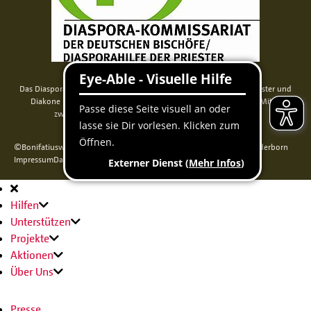
Das Diaspora-Kommissariat der deutschen Bischöfe unterstützt Priester und
Diakone in Nord-, Mittel- und Osteuropa. Seit 2014 werden die Mittel
zweckgebunden über das Bonifatiuswerk weitergeleitet.
©Bonifatiuswerk der deutschen Katholiken e. V., Kamp 22, 33098 Paderborn
Impressum
Datenschutz
Cookie-Erklärung
Sitemap
Hauptnavigation
Hilfen
Unterstützen
Projekte
Aktionen
Über Uns
Presse