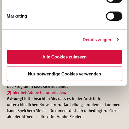
Dokumente
Marketing
Für die Kinderhilfe
Für die Glaubenshilfe
Für die Verkehrshilfe
Details zeigen
Für die Bauhilfe
Alle Cookies zulassen
* Die Antragsformulare liegen als PDF-Dateien vor, die mit dem
Nur notwendige Cookies verwenden
Programm „Adobe Reader“ anzeigt und mit den von Ihnen
vorgenommenen Eintragungen abgespeichert werden können.
Das Programm lässt sich kostenlos
hier bei Adobe herunterladen
.
Achtung!
Bitte beachten Sie, dass es in der Ansicht in
unterschiedlichen Browsern zu Darstellungsproblemen kommen
kann. Speichern Sie das Dokument deshalb unbedingt zunächst
ab oder öffnen es direkt im Adobe Reader!