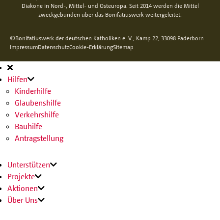
Diakone in Nord-, Mittel- und Osteuropa. Seit 2014 werden die Mittel
zweckgebunden über das Bonifatiuswerk weitergeleitet.
©Bonifatiuswerk der deutschen Katholiken e. V., Kamp 22, 33098 Paderborn
Impressum
Datenschutz
Cookie-Erklärung
Sitemap
Hauptnavigation
Hilfen
Kinderhilfe
Glaubenshilfe
Verkehrshilfe
Bauhilfe
Antragstellung
Unterstützen
Projekte
Aktionen
Über Uns