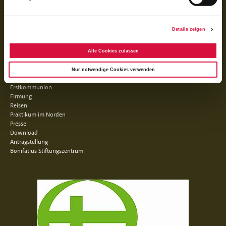
Details zeigen
Facebook
Instagram
Youtube
Alle Cookies zulassen
QUICKLINKS
Nur notwendige Cookies verwenden
Erstkommunion
Firmung
Reisen
Praktikum im Norden
Presse
Download
Antragstellung
Bonifatius Stiftungszentrum