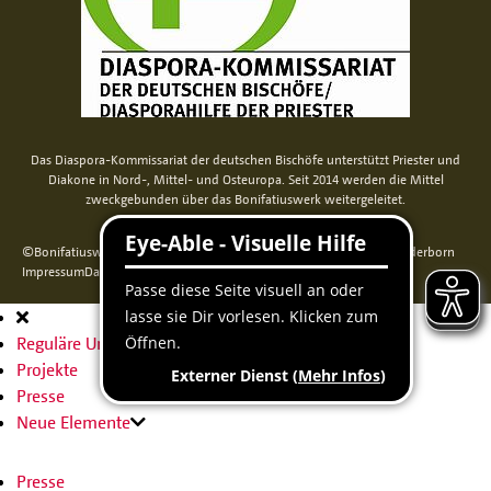
Das Diaspora-Kommissariat der deutschen Bischöfe unterstützt Priester und
Diakone in Nord-, Mittel- und Osteuropa. Seit 2014 werden die Mittel
zweckgebunden über das Bonifatiuswerk weitergeleitet.
©Bonifatiuswerk der deutschen Katholiken e. V., Kamp 22, 33098 Paderborn
Impressum
Datenschutz
Cookie-Erklärung
Sitemap
Hauptnavigation
Reguläre Unterseite
Projekte
Presse
Neue Elemente
Presse