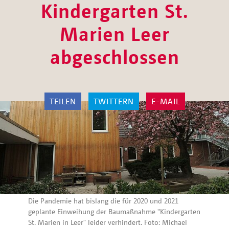
Kindergarten St.
Marien Leer
abgeschlossen
TEILEN
TWITTERN
E-MAIL
Die Pandemie hat bislang die für 2020 und 2021
geplante Einweihung der Baumaßnahme "Kindergarten
St. Marien in Leer" leider verhindert. Foto: Michael