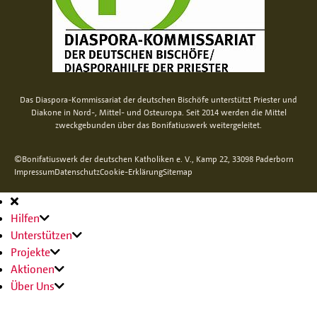
Das Diaspora-Kommissariat der deutschen Bischöfe unterstützt Priester und
Diakone in Nord-, Mittel- und Osteuropa. Seit 2014 werden die Mittel
zweckgebunden über das Bonifatiuswerk weitergeleitet.
©Bonifatiuswerk der deutschen Katholiken e. V., Kamp 22, 33098 Paderborn
Impressum
Datenschutz
Cookie-Erklärung
Sitemap
Hauptnavigation
Hilfen
Unterstützen
Projekte
Aktionen
Über Uns