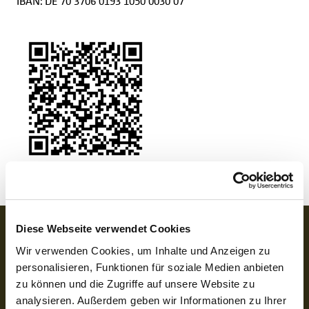
IBAN:
DE 70 3706 0193 1050 0030 07
BANKVERBINDUNG
Diese Webseite verwendet Cookies
für Spenden:
Wir verwenden Cookies, um Inhalte und Anzeigen zu
BIC GENODED1PAX
personalisieren, Funktionen für soziale Medien anbieten
IBAN DE 70 3706 0193 1050 0030 07
zu können und die Zugriffe auf unsere Website zu
für Rechnungen (BoniService GmbH):
analysieren. Außerdem geben wir Informationen zu Ihrer