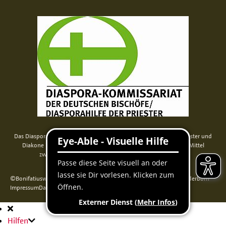
Das Diaspora-Kommissariat der deutschen Bischöfe unterstützt Priester und
Diakone in Nord-, Mittel- und Osteuropa. Seit 2014 werden die Mittel
zweckgebunden über das Bonifatiuswerk weitergeleitet.
©Bonifatiuswerk der deutschen Katholiken e. V., Kamp 22, 33098 Paderborn
Impressum
Datenschutz
Cookie-Erklärung
Sitemap
Hauptnavigation
Hilfen