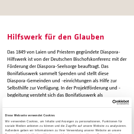
Hilfswerk für den Glauben
Das 1849 von Laien und Priestern gegründete Diaspora-
Hilfswerk ist von der Deutschen Bischofskonferenz mit der
Förderung der Diaspora-Seelsorge beauftragt. Das
Bonifatiuswerk sammelt Spenden und stellt diese
Diaspora-Gemeinden und -einrichtungen als Hilfe zur
Selbsthilfe zur Verfügung. In der Projektförderung und -
begleitung versteht sich das Bonifatiuswerk als
Netzwerker und fördert die Begegnung mit
Projektpartnern. Die Glaubensbildung und Unterstützung
der Glaubensweitergabe sowie die Suche nach
Diese Webseite verwendet Cookies
Wir verwenden Cookies, um Inhalte und Anzeigen zu personalisieren, Funktionen für
innovativen, zukunftsweisenden Formen der Diaspora-
soziale Medien anbieten zu können und die Zugriffe auf unsere Website zu analysieren.
Seelsorge sind zentrale Aufgabenbereiche, des
Außerdem geben wir Informationen zu Ihrer Verwendung unserer Website an unsere