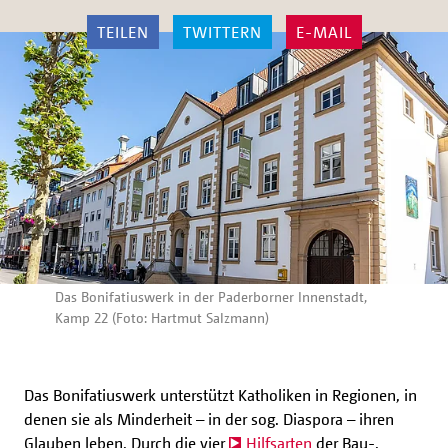
TEILEN
TWITTERN
E-MAIL
Das Bonifatiuswerk in der Paderborner Innenstadt,
Kamp 22 (Foto: Hartmut Salzmann)
Das Bonifatiuswerk unterstützt Katholiken in Regionen, in
denen sie als Minderheit – in der sog. Diaspora – ihren
Glauben leben. Durch die vier
Hilfsarten
der Bau-,