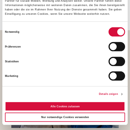
Partner für soziale Medien, Werbung und Analysen weiter. Unsere Partner führen diese
Bonifatiuswerkes, das sich als "Hilfswerk für den Glauben"
Informationen möglicherweise mit weiteren Daten zusammen, die Sie ihnen bereitgestellt
versteht.
haben oder die sie im Rahmen Ihrer Nutzung der Dienste gesammelt haben. Sie geben
Einwilligung zu unseren Cookies, wenn Sie unsere Webseite weiterhin nutzen.
Einwilligungsauswahl
Notwendig
Präferenzen
Unser Vorstand
Statistiken
Marketing
Details zeigen
Alle Cookies zulassen
Nur notwendige Cookies verwenden