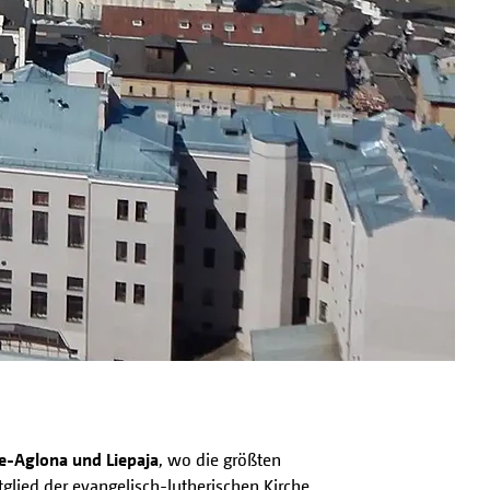
e-Aglona und Liepaja
, wo die größten
tglied der evangelisch-lutherischen Kirche,