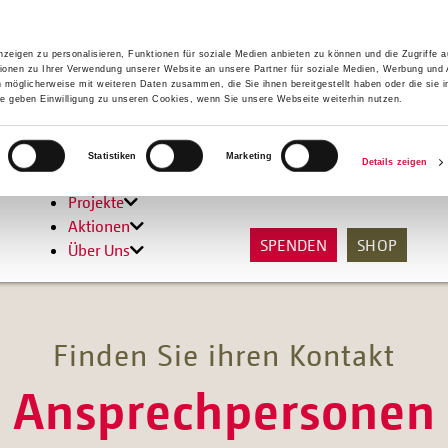
zeigen zu personalisieren, Funktionen für soziale Medien anbieten zu können und die Zugriffe 
ionen zu Ihrer Verwendung unserer Website an unsere Partner für soziale Medien, Werbung und 
n möglicherweise mit weiteren Daten zusammen, die Sie ihnen bereitgestellt haben oder die sie 
 geben Einwilligung zu unseren Cookies, wenn Sie unsere Webseite weiterhin nutzen.
Hilfen
Statistiken
Marketing
Details zeigen
Unterstützen
Projekte
Aktionen
SPENDEN
SHOP
Über Uns
Finden Sie ihren Kontakt
Ansprechpersonen