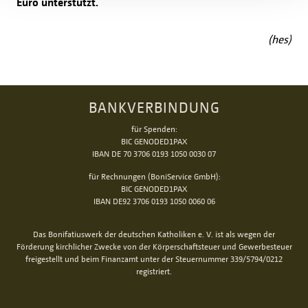
Euro unterstützt.
(hes)
BANKVERBINDUNG
für Spenden:
BIC GENODED1PAX
IBAN DE 70 3706 0193 1050 0030 07
für Rechnungen (BoniService GmbH):
BIC GENODED1PAX
IBAN DE92 3706 0193 1050 0060 06
Das Bonifatiuswerk der deutschen Katholiken e. V. ist als wegen der
Förderung kirchlicher Zwecke von der Körperschaftsteuer und Gewerbesteuer
freigestellt und beim Finanzamt unter der Steuernummer 339/5794/0212
registriert.