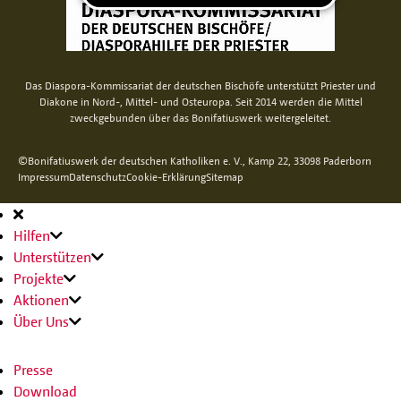
Das Diaspora-Kommissariat der deutschen Bischöfe unterstützt Priester und
Diakone in Nord-, Mittel- und Osteuropa. Seit 2014 werden die Mittel
zweckgebunden über das Bonifatiuswerk weitergeleitet.
©Bonifatiuswerk der deutschen Katholiken e. V., Kamp 22, 33098 Paderborn
Impressum
Datenschutz
Cookie-Erklärung
Sitemap
Hauptnavigation
Hilfen
Unterstützen
Projekte
Aktionen
Über Uns
Presse
Download