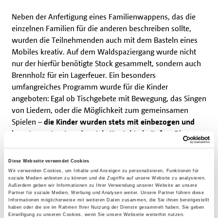
Neben der Anfertigung eines Familienwappens, das die
einzelnen Familien für die anderen beschreiben sollte,
wurden die Teilnehmenden auch mit dem Basteln eines
Mobiles kreativ. Auf dem Waldspaziergang wurde nicht
nur der hierfür benötigte Stock gesammelt, sondern auch
Brennholz für ein Lagerfeuer. Ein besonders
umfangreiches Programm wurde für die Kinder
angeboten: Egal ob Tischgebete mit Bewegung, das Singen
von Liedern, oder die Möglichkeit zum gemeinsamen
Spielen –
die Kinder wurden stets mit einbezogen und
konnten untereinander viele Kontakte knüpfen
. Die
Methodik war den kindlichen Bedürfnissen angepasst,
damit die Kinder die Möglichkeit erhielten, ihrer Trauer auf
Diese Webseite verwendet Cookies
unterschiedlicher Art und Weise Ausdruck zu verleihen.
Wir verwenden Cookies, um Inhalte und Anzeigen zu personalisieren, Funktionen für
Auch die Eltern hatten hierzu Gelegenheit und tauschten
soziale Medien anbieten zu können und die Zugriffe auf unsere Website zu analysieren.
Außerdem geben wir Informationen zu Ihrer Verwendung unserer Website an unsere
sich rege in einem geschützten Raum mit
Partner für soziale Medien, Werbung und Analysen weiter. Unsere Partner führen diese
Informationen möglicherweise mit weiteren Daten zusammen, die Sie ihnen bereitgestellt
Gleichbetroffenen über ihre Erfahrungen aus.
"Sie spürten
haben oder die sie im Rahmen Ihrer Nutzung der Dienste gesammelt haben. Sie geben
eine Verbundenheit miteinander
, weil sie alle der Verlust
Einwilligung zu unseren Cookies, wenn Sie unsere Webseite weiterhin nutzen.