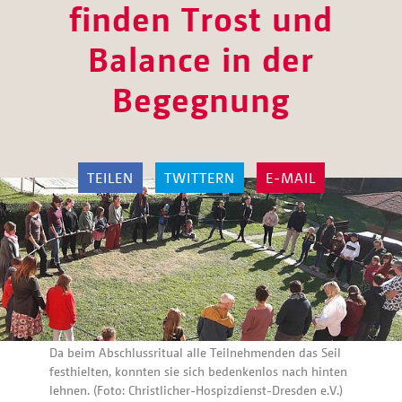
finden Trost und
Balance in der
Begegnung
TEILEN
TWITTERN
E-MAIL
Da beim Abschlussritual alle Teilnehmenden das Seil
festhielten, konnten sie sich bedenkenlos nach hinten
lehnen. (Foto: Christlicher-Hospizdienst-Dresden e.V.)