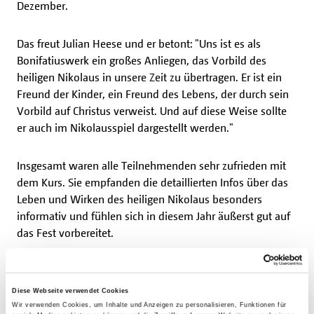
Dezember.
Das freut Julian Heese und er betont: "Uns ist es als
Bonifatiuswerk ein großes Anliegen, das Vorbild des
heiligen Nikolaus in unsere Zeit zu übertragen. Er ist ein
Freund der Kinder, ein Freund des Lebens, der durch sein
Vorbild auf Christus verweist. Und auf diese Weise sollte
er auch im Nikolausspiel dargestellt werden."
Insgesamt waren alle Teilnehmenden sehr zufrieden mit
dem Kurs. Sie empfanden die detaillierten Infos über das
Leben und Wirken des heiligen Nikolaus besonders
informativ und fühlen sich in diesem Jahr äußerst gut auf
das Fest vorbereitet.
Das Bonifatiuswerk fördert auch in diesem Jahr wieder
einige Nikolausaktionen: In ganz Deutschland starten
Diese Webseite verwendet Cookies
kirchliche Gruppen, Vereine, Verbände, Schulklassen,
Wir verwenden Cookies, um Inhalte und Anzeigen zu personalisieren, Funktionen für