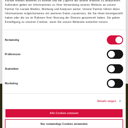
Einrichtungen und Gemeinden ihren
"Tat.Ort.Nikolaus"
soziale Medien anbieten zu können und die Zugriffe auf unsere Website zu analysieren.
Außerdem geben wir Informationen zu Ihrer Verwendung unserer Website an unsere
im Zeitraum vom 27. November bis zum 10. Dezember.
Partner für soziale Medien, Werbung und Analysen weiter. Unsere Partner führen diese
Informationen möglicherweise mit weiteren Daten zusammen, die Sie ihnen bereitgestellt
Insgesamt entstehen 76 gute "Tat.Orte". Pro "Tat.Ort"
haben oder die sie im Rahmen Ihrer Nutzung der Dienste gesammelt haben. Sie geben
wurden vom Hilfswerk Schokonikoläuse für Projekte mit
Einwilligung zu unseren Cookies, wenn Sie unsere Webseite weiterhin nutzen.
karitativem und diakonischem Charakter zur Verfügung
gestellt. Zudem konnte ein Sachkostenzuschuss beantragt
Einwilligungsauswahl
Notwendig
werden. In den vergangenen drei Jahren sind fast 200 Orte
guter Taten entstand.
Präferenzen
(wip)
Statistiken
Marketing
BANKVERBINDUNG
Details zeigen
für Spenden:
BIC GENODED1PAX
IBAN DE 70 3706 0193 1050 0030 07
Alle Cookies zulassen
für Rechnungen (BoniService GmbH):
Nur notwendige Cookies verwenden
BIC GENODED1PAX