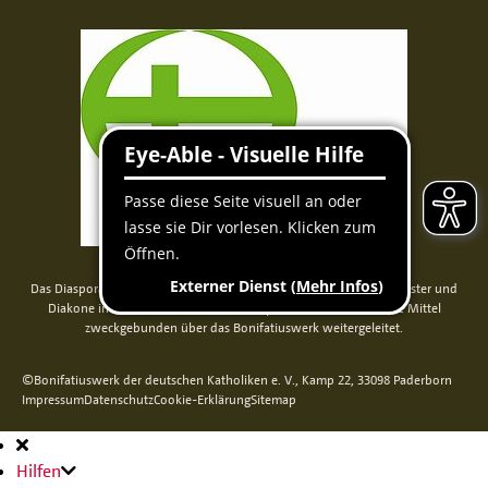
Das Diaspora-Kommissariat der deutschen Bischöfe unterstützt Priester und
Diakone in Nord-, Mittel- und Osteuropa. Seit 2014 werden die Mittel
zweckgebunden über das Bonifatiuswerk weitergeleitet.
©Bonifatiuswerk der deutschen Katholiken e. V., Kamp 22, 33098 Paderborn
Impressum
Datenschutz
Cookie-Erklärung
Sitemap
Hauptnavigation
Hilfen