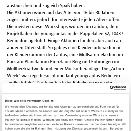
austauschen und zugleich Spaß haben.
Die Aktionen waren auf das Alter von 16 bis 30 Jahren
zugeschnitten, jedoch für Interessierte jeden Alters offen.
Die meisten dieser Workshops wurden im caridoo, dem
Projektladen der youngcaritas in der Pappelallee 62, 10437
Berlin durchgeführt. Einige Aktionen fanden aber auch an
anderen Orten statt. So gab es eine Kleidersortieraktion in
der Kleiderkammer der Caritas, eine Müllsammelaktion im
Park am Planetarium Prenzlauer Berg und Führungen im
Müllheizkraftwerk und einer Müllsortieranlage. Die „Action
Week“ war rege besucht und laut youngcaritas Berlin ein
„voller Erfolg“. Das Feedback der Beteiligten war sehr
positiv. Insgesamt gab es 130 Teilnehmende; einige davon
machten sogar bei mehreren Aktionen mit. Aufgrund des
Diese Webseite verwendet Cookies
großen Interesses und der positiven Resonanz wird die
Wir verwenden Cookies, um Inhalte und Anzeigen zu personalisieren, Funktionen für
Action Week voraussichtlich auch 2020 wieder stattfinden.
soziale Medien anbieten zu können und die Zugriffe auf unsere Website zu analysieren.
Außerdem geben wir Informationen zu Ihrer Verwendung unserer Website an unsere
Partner für soziale Medien, Werbung und Analysen weiter. Unsere Partner führen diese
Informationen möglicherweise mit weiteren Daten zusammen, die Sie ihnen bereitgestellt
Die Kinderhilfe des Bonifatiuswerkes unterstützt die
haben oder die sie im Rahmen Ihrer Nutzung der Dienste gesammelt haben. Sie geben