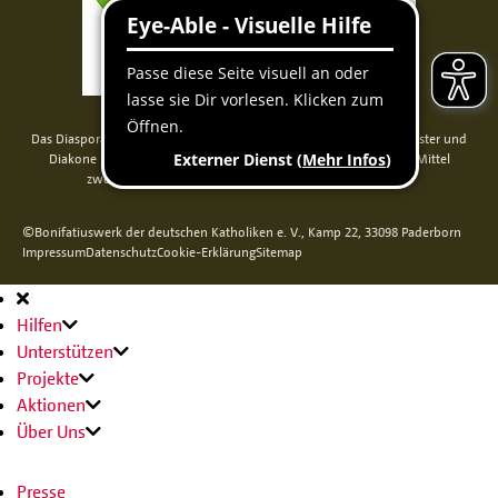
Das Diaspora-Kommissariat der deutschen Bischöfe unterstützt Priester und
Diakone in Nord-, Mittel- und Osteuropa. Seit 2014 werden die Mittel
zweckgebunden über das Bonifatiuswerk weitergeleitet.
©Bonifatiuswerk der deutschen Katholiken e. V., Kamp 22, 33098 Paderborn
Impressum
Datenschutz
Cookie-Erklärung
Sitemap
Hauptnavigation
Hilfen
Unterstützen
Projekte
Aktionen
Über Uns
Presse