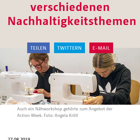
verschiedenen
Nachhaltigkeitsthemen
TEILEN
TWITTERN
E-MAIL
Auch ein Nähworkshop gehörte zum Angebot der
Action Week. Foto: Angela Kröll
27.08.2019