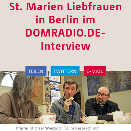
St. Marien Liebfrauen
in Berlin im
DOMRADIO.DE-
Interview
TEILEN
TWITTERN
E-MAIL
Pfarrer Michael Wiesböck (r.) im Gespräch mit