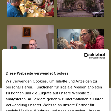
<
1
2
>
Diese Webseite verwendet Cookies
Wir verwenden Cookies, um Inhalte und Anzeigen zu
personalisieren, Funktionen für soziale Medien anbieten
zu können und die Zugriffe auf unsere Website zu
analysieren. Außerdem geben wir Informationen zu Ihrer
Die katholische Kirche sammelt am Diaspora-Sonntag
Verwendung unserer Website an unsere Partner für
deutschlandweit in allen Gottesdiensten für die Arbeit und
soziale Medien, Werbung und Analysen weiter. Unsere