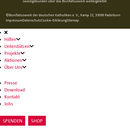
zweckgebunden über das Bonifatiuswerk weitergeleitet.
©Bonifatiuswerk der deutschen Katholiken e. V., Kamp 22, 33098 Paderborn
Impressum
Datenschutz
Cookie-Erklärung
Sitemap
Hauptnavigation
Hilfen
Unterstützen
Projekte
Aktionen
Über Uns
Presse
Download
Kontakt
Jobs
SPENDEN
SHOP