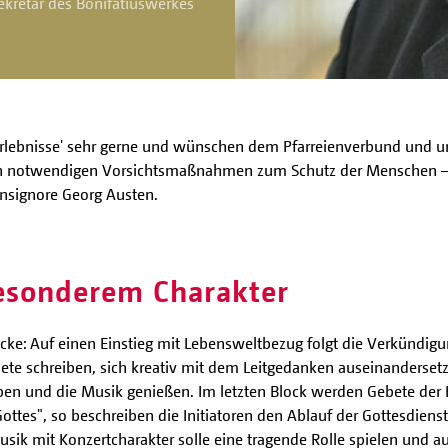
ekretär des Bonifatiuswerkes
-Erlebnisse' sehr gerne und wünschen dem Pfarreienverbund und un
 den notwendigen Vorsichtsmaßnahmen zum Schutz der Menschen – 
nsignore Georg Austen.
besonderem Charakter
Blöcke: Auf einen Einstieg mit Lebensweltbezug folgt die Verkündi
ete schreiben, sich kreativ mit dem Leitgedanken auseinandersetz
iben und die Musik genießen. Im letzten Block werden Gebete de
ottes", so beschreiben die Initiatoren den Ablauf der Gottesdiens
usik mit Konzertcharakter solle eine tragende Rolle spielen und a