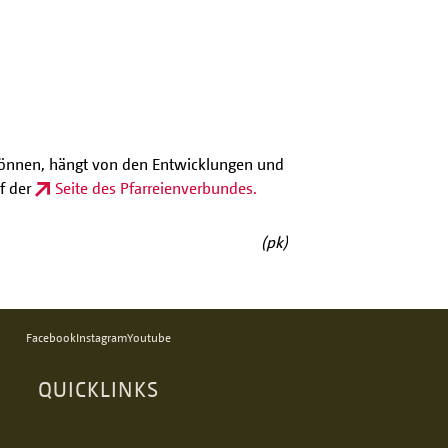
n können, hängt von den Entwicklungen und
f der
Seite des Pfarreienverbundes.
(pk)
Facebook
Instagram
Youtube
QUICKLINKS