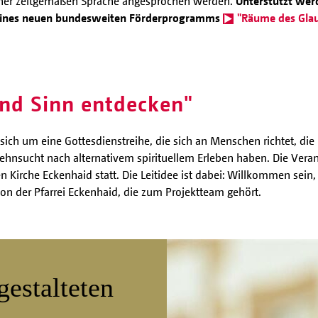
einer zeitgemäßen Sprache angesprochen werden.
Unterstützt wer
 seines neuen bundesweiten Förderprogramms
"Räume des Gla
nd Sinn entdecken"
sich um eine Gottesdienstreihe, die sich an Menschen richtet, die m
nsucht nach alternativem spirituellem Erleben haben. Die Veran
n Kirche Eckenhaid statt. Die Leitidee ist dabei: Willkommen sein
von der Pfarrei Eckenhaid, die zum Projektteam gehört.
estalteten