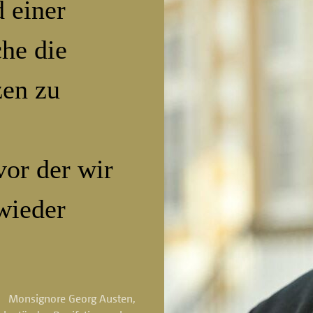
 einer
he die
en zu
vor der wir
wieder
Monsignore Georg Austen,