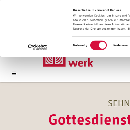
Presse
Download
Diese Webseite verwendet Cookies
Wir verwenden Cookies, um Inhalte und An
Kontakt
analysieren. Außerdem geben wir Informat
Jobs
Unsere Partner führen diese Informatione
Nutzung der Dienste gesammelt haben. Sie
Einwilligungsauswahl
Notwendig
Präferenzen
SEHN
Gottesdiens