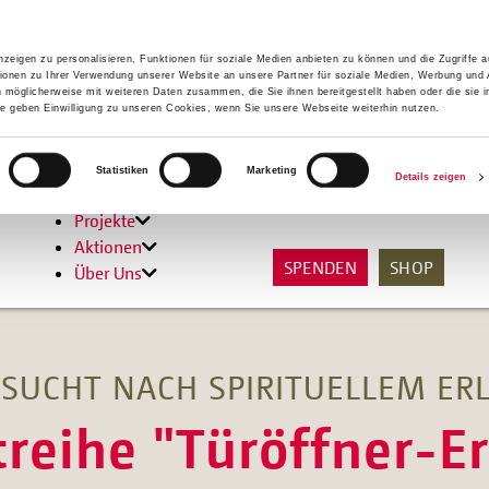
zeigen zu personalisieren, Funktionen für soziale Medien anbieten zu können und die Zugriffe 
ionen zu Ihrer Verwendung unserer Website an unsere Partner für soziale Medien, Werbung und 
n möglicherweise mit weiteren Daten zusammen, die Sie ihnen bereitgestellt haben oder die sie 
 geben Einwilligung zu unseren Cookies, wenn Sie unsere Webseite weiterhin nutzen.
Hilfen
Statistiken
Marketing
Details zeigen
Unterstützen
Projekte
Aktionen
SPENDEN
SHOP
Über Uns
SUCHT NACH SPIRITUELLEM ER
treihe "Türöffner-Er