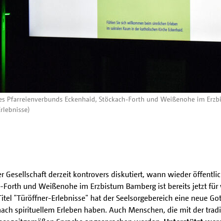
 des Pfarreienverbunds Eckenhaid, Stöckach-Forth und Weißenohe im Erz
rlebnisse)
Gesellschaft derzeit kontrovers diskutiert, wann wieder öffentli
-Forth und Weißenohe im Erzbistum Bamberg ist bereits jetzt fü
tel "Türöffner-Erlebnisse" hat der Seelsorgebereich eine neue G
ach spirituellem Erleben haben. Auch Menschen, die mit der tradit