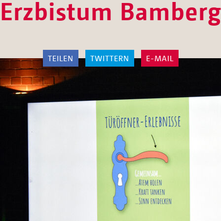
Erzbistum Bamber
TEILEN
TWITTERN
E-MAIL