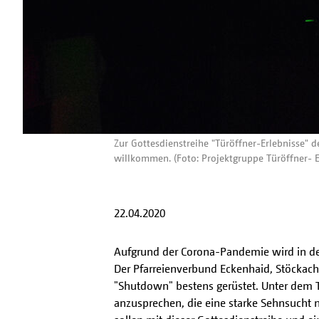
Zur Gottesdienstreihe "Türöffner-Erlebnisse"
willkommen. (Foto: Projektgruppe Türöffner- E
22.04.2020
Aufgrund der Corona-Pandemie wird in der 
Der Pfarreienverbund Eckenhaid, Stöckach
"Shutdown" bestens gerüstet. Unter dem Ti
anzusprechen, die eine starke Sehnsucht n