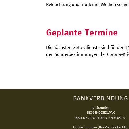
Beleuchtung und moderner Medien sei vo
Geplante Termine
Die nächsten Gottesdienste sind für den 1
den Sonderbestimmungen der Corona-Krise 
BANKVERBINDUNG
für Spenden:
BIC GENODED1PAX
IBAN DE 70 3706 0193 1050 0030 07
für Rechnungen (BoniService GmbH):