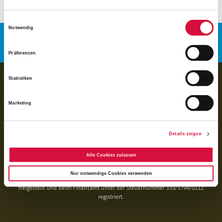
Einwilligungsauswahl
Notwendig
Präferenzen
BANKVERBINDUNG
Statistiken
für Spenden:
BIC GENODED1PAX
Marketing
IBAN DE 70 3706 0193 1050 0030 07
für Rechnungen (BoniService GmbH):
Details zeigen
BIC GENODED1PAX
IBAN DE92 3706 0193 1050 0060 06
Alle Cookies zulassen
Das Bonifatiuswerk der deutschen Katholiken e. V. ist als wegen der
Nur notwendige Cookies verwenden
Förderung kirchlicher Zwecke von der Körperschaftsteuer und Gewerbesteuer
freigestellt und beim Finanzamt unter der Steuernummer 339/5794/0212
registriert.