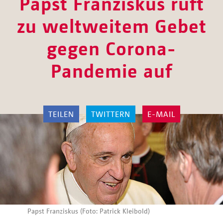
Papst Franziskus ruft
zu weltweitem Gebet
gegen Corona-
Pandemie auf
TEILEN
TWITTERN
E-MAIL
Papst Franziskus (Foto: Patrick Kleibold)