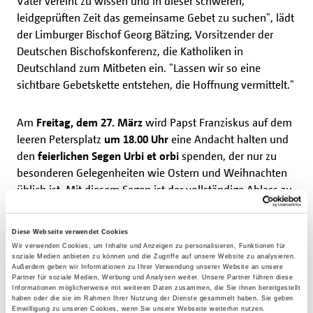
Vater vereint zu wissen und in dieser schweren,
leidgeprüften Zeit das gemeinsame Gebet zu suchen", lädt
der Limburger Bischof Georg Bätzing, Vorsitzender der
Deutschen Bischofskonferenz, die Katholiken in
Deutschland zum Mitbeten ein. "Lassen wir so eine
sichtbare Gebetskette entstehen, die Hoffnung vermittelt."
Am
Freitag, dem 27. März
wird Papst Franziskus auf dem
leeren Petersplatz
um 18.00 Uhr
eine Andacht halten und
den
feierlichen Segen Urbi et orbi
spenden, der nur zu
besonderen Gelegenheiten wie Ostern und Weihnachten
üblich ist. Mit diesem Segen ist der vollständige Ablass zu
erhalten, das bedeutet der Erlass von Sündenstrafen im
Jenseits.
Diese Webseite verwendet Cookies
Wir verwenden Cookies, um Inhalte und Anzeigen zu personalisieren, Funktionen für
soziale Medien anbieten zu können und die Zugriffe auf unsere Website zu analysieren.
(tm)
Außerdem geben wir Informationen zu Ihrer Verwendung unserer Website an unsere
Partner für soziale Medien, Werbung und Analysen weiter. Unsere Partner führen diese
Informationen möglicherweise mit weiteren Daten zusammen, die Sie ihnen bereitgestellt
haben oder die sie im Rahmen Ihrer Nutzung der Dienste gesammelt haben. Sie geben
Einwilligung zu unseren Cookies, wenn Sie unsere Webseite weiterhin nutzen.