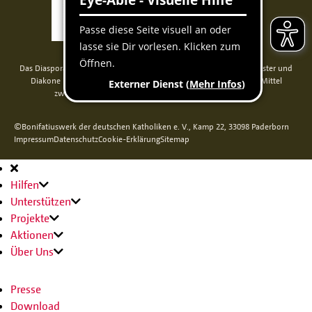
Das Diaspora-Kommissariat der deutschen Bischöfe unterstützt Priester und
Diakone in Nord-, Mittel- und Osteuropa. Seit 2014 werden die Mittel
zweckgebunden über das Bonifatiuswerk weitergeleitet.
©Bonifatiuswerk der deutschen Katholiken e. V., Kamp 22, 33098 Paderborn
Impressum
Datenschutz
Cookie-Erklärung
Sitemap
Hauptnavigation
Hilfen
Unterstützen
Projekte
Aktionen
Über Uns
Presse
Download