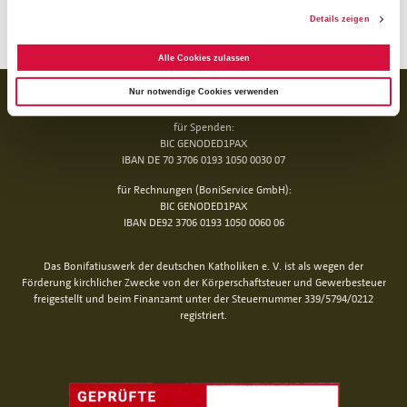
(afj/thmei)
Details zeigen
Alle Cookies zulassen
BANKVERBINDUNG
Nur notwendige Cookies verwenden
für Spenden:
BIC GENODED1PAX
IBAN DE 70 3706 0193 1050 0030 07
für Rechnungen (BoniService GmbH):
BIC GENODED1PAX
IBAN DE92 3706 0193 1050 0060 06
Das Bonifatiuswerk der deutschen Katholiken e. V. ist als wegen der
Förderung kirchlicher Zwecke von der Körperschaftsteuer und Gewerbesteuer
freigestellt und beim Finanzamt unter der Steuernummer 339/5794/0212
registriert.