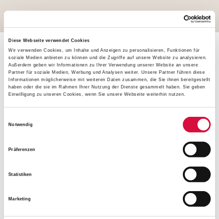
Diese Webseite verwendet Cookies
Wir verwenden Cookies, um Inhalte und Anzeigen zu personalisieren, Funktionen für
soziale Medien anbieten zu können und die Zugriffe auf unsere Website zu analysieren.
Treffen mit Vertretern der katholischen Kirche in
Außerdem geben wir Informationen zu Ihrer Verwendung unserer Website an unsere
Partner für soziale Medien, Werbung und Analysen weiter. Unsere Partner führen diese
Schweden und Dänemark tragen zu einem direkten
Informationen möglicherweise mit weiteren Daten zusammen, die Sie ihnen bereitgestellt
Einblick in die Diaspora-Kirche in Nordeuropa bei. Vom
haben oder die sie im Rahmen Ihrer Nutzung der Dienste gesammelt haben. Sie geben
Einwilligung zu unseren Cookies, wenn Sie unsere Webseite weiterhin nutzen.
Bonifatiuswerk geförderte Projekte werden besucht und
es findet ein Austauschgespräch mit Freiwilligen des
Einwilligungsauswahl
"Praktikums im Norden"
statt.
Notwendig
Neue Ideen und Anregungen dieser Studienreise sollen die
Präferenzen
Entwicklung von Jugendpastoral in Deutschland
inspirieren. Um die Erfahrungen möglichst nachhaltig zu
Statistiken
gestalten, sind im Nachgang eine Publikation und
gegebenenfalls Fachtagungen geplant.
Marketing