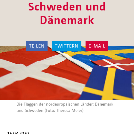
Schweden und
Dänemark
TEILEN
TWITTERN
E-MAIL
Die Flaggen der nordeuropäischen Länder: Dänemark
und Schweden (Foto: Theresa Meier)
16.03.2020