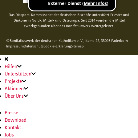
Das Diaspora-Kommissariat der deutschen Bischöfe unterstützt Priester und
Diakone in Nord-, Mittel- und Osteuropa. Seit 2014 werden die Mittel
zweckgebunden über das Bonifatiuswerk weitergeleitet.
©Bonifatiuswerk der deutschen Katholiken e. V., Kamp 22, 33098 Paderborn
Impressum
Datenschutz
Cookie-Erklärung
Sitemap
Hauptnavigation
Hilfen
Unterstützen
Projekte
Aktionen
Über Uns
Presse
Download
Kontakt
Jobs