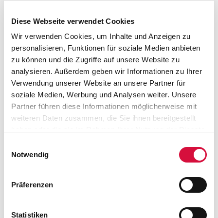
„Durchkreuzer“ im Rahmen seines Förderprogramms
„Räumer des Glaubens eröffnen“ mit 50.000 Euro.
Diese Webseite verwendet Cookies
Wir verwenden Cookies, um Inhalte und Anzeigen zu
personalisieren, Funktionen für soziale Medien anbieten
zu können und die Zugriffe auf unsere Website zu
Social Design Award
analysieren. Außerdem geben wir Informationen zu Ihrer
Verwendung unserer Website an unsere Partner für
"Gemeinsam sind wir stark" ist das Motto
soziale Medien, Werbung und Analysen weiter. Unsere
des Social Design Award 2020, den SPIEGEL WISSEN mit
Partner führen diese Informationen möglicherweise mit
Unterstützung des Fachmarkts Bauhaus zum siebten Mal
weiteren Daten zusammen, die Sie ihnen bereitgestellt
ausgeschrieben hat. Es geht dabei um die Frage, wie es
haben oder die sie im Rahmen Ihrer Nutzung der Dienste
gelingen kann, mehr Zusammenhalt in der Gesellschaft zu
gesammelt haben. Sie geben Einwilligung zu unseren
Einwilligungsauswahl
schaffen.
Cookies, wenn Sie unsere Webseite weiterhin nutzen.
Notwendig
Eine Jury aus Expertinnen und Experten hat aus den
Präferenzen
Einsendungen die interessantesten ausgewählt und in
einer Shortlist zusammengefasst.
Statistiken