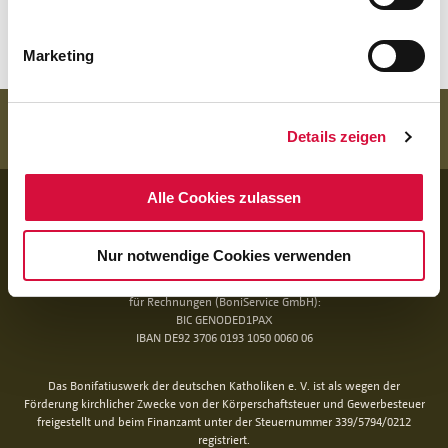
(tm)
Marketing
Details zeigen
BANKVERBINDUNG
Alle Cookies zulassen
für Spenden:
BIC GENODED1PAX
Nur notwendige Cookies verwenden
IBAN DE 70 3706 0193 1050 0030 07
für Rechnungen (BoniService GmbH):
BIC GENODED1PAX
IBAN DE92 3706 0193 1050 0060 06
Das Bonifatiuswerk der deutschen Katholiken e. V. ist als wegen der
Förderung kirchlicher Zwecke von der Körperschaftsteuer und Gewerbesteuer
freigestellt und beim Finanzamt unter der Steuernummer 339/5794/0212
registriert.