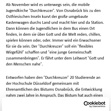
Ab November wird es unterwegs sein, die mobile
Jugendkirche "Durchkreuzer". Von Osnabrück bis zu den
Ostfriesischen Inseln kurvt der große umgebaute
Kastenwagen durchs Land und macht hier und da Station.
Dann können die Jugendlichen in dem Bus einen Ort
finden, in dem sie über Gott und die Welt reden, chillen,
spielen können oder, oder. Immer wird ein Erwachsener
für sie da sein. Der "Durchkreuzer" soll ein "flexibles
Wirgefühl" schaffen und "eine junge Gemeinschaft
zusammenbringen". Er fährt unter dem Leitwort "Gott und
den Menschen nahe".
Entworfen haben den "Durchkreuzer" 20 Studierende an
der Hochschule Düsseldorf gemeinsam mit
Ehrenamtlichen des Bistums Osnabrück, die Entwicklung
nahm zwei Jahre in Anspruch. Das Bistum hat auch einen
Teil der Kosten übernommen, der andere Teil wird aus
Spenden finanziert. Das Bonifatiuswerk unterstützt den