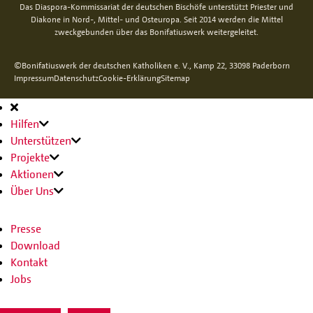
Das Diaspora-Kommissariat der deutschen Bischöfe unterstützt Priester und
Diakone in Nord-, Mittel- und Osteuropa. Seit 2014 werden die Mittel
zweckgebunden über das Bonifatiuswerk weitergeleitet.
©Bonifatiuswerk der deutschen Katholiken e. V., Kamp 22, 33098 Paderborn
Impressum
Datenschutz
Cookie-Erklärung
Sitemap
Hauptnavigation
Hilfen
Unterstützen
Projekte
Aktionen
Über Uns
Presse
Download
Kontakt
Jobs