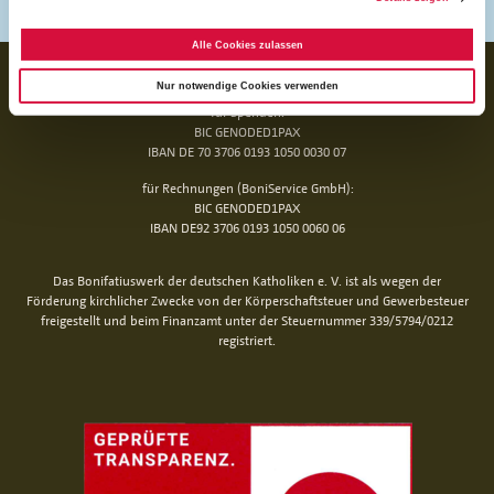
Alle Cookies zulassen
BANKVERBINDUNG
Nur notwendige Cookies verwenden
für Spenden:
BIC GENODED1PAX
IBAN DE 70 3706 0193 1050 0030 07
für Rechnungen (BoniService GmbH):
BIC GENODED1PAX
IBAN DE92 3706 0193 1050 0060 06
Das Bonifatiuswerk der deutschen Katholiken e. V. ist als wegen der
Förderung kirchlicher Zwecke von der Körperschaftsteuer und Gewerbesteuer
freigestellt und beim Finanzamt unter der Steuernummer 339/5794/0212
registriert.