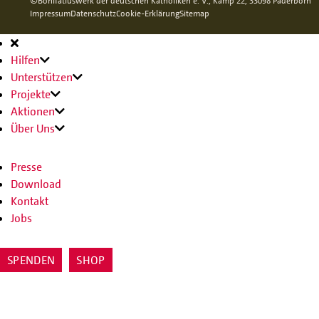
©Bonifatiuswerk der deutschen Katholiken e. V., Kamp 22, 33098 Paderborn
Impressum
Datenschutz
Cookie-Erklärung
Sitemap
Hauptnavigation
Hilfen
Unterstützen
Projekte
Aktionen
Über Uns
Presse
Download
Kontakt
Jobs
SPENDEN
SHOP