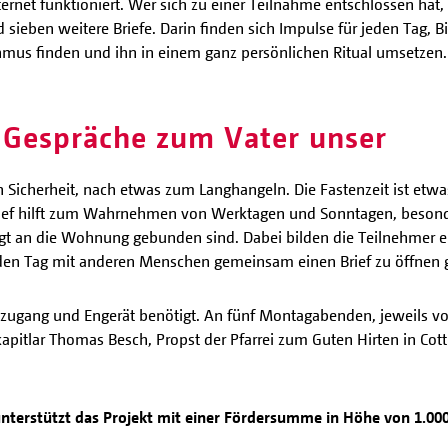
net funktioniert. Wer sich zu einer Teilnahme entschlossen hat, e
sieben weitere Briefe. Darin finden sich Impulse für jeden Tag, Bi
us finden und ihn in einem ganz persönlichen Ritual umsetzen. 
 Gespräche zum Vater unser
Sicherheit, nach etwas zum Langhangeln. Die Fastenzeit ist etwas
Brief hilft zum Wahrnehmen von Werktagen und Sonntagen, besonde
ingt an die Wohnung gebunden sind. Dabei bilden die Teilnehmer e
eden Tag mit anderen Menschen gemeinsam einen Brief zu öffnen 
tzugang und Engerät benötigt. An fünf Montagabenden, jeweils von
pitlar Thomas Besch, Propst der Pfarrei zum Guten Hirten in Cot
unterstützt das Projekt mit einer Fördersumme in Höhe von 1.000