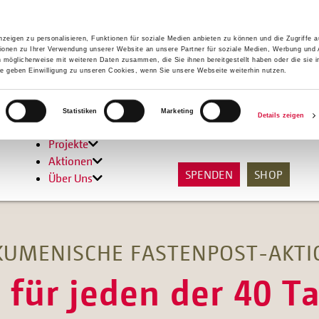
zeigen zu personalisieren, Funktionen für soziale Medien anbieten zu können und die Zugriffe 
ionen zu Ihrer Verwendung unserer Website an unsere Partner für soziale Medien, Werbung und 
n möglicherweise mit weiteren Daten zusammen, die Sie ihnen bereitgestellt haben oder die sie 
 geben Einwilligung zu unseren Cookies, wenn Sie unsere Webseite weiterhin nutzen.
Hilfen
Statistiken
Marketing
Details zeigen
Unterstützen
Projekte
Aktionen
SPENDEN
SHOP
Über Uns
KUMENISCHE FASTENPOST-AKTI
 für jeden der 40 T