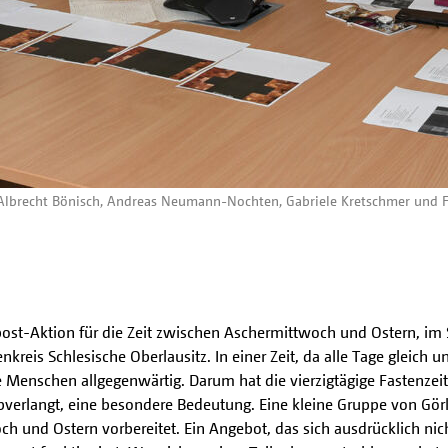
r Albrecht Bönisch, Andreas Neumann-Nochten, Gabriele Kretschmer und Fr
st-Aktion für die Zeit zwischen Aschermittwoch und Ostern, im Si
nkreis Schlesische Oberlausitz. In einer Zeit, da alle Tage gleich 
 Menschen allgegenwärtig. Darum hat die vierzigtägige Fastenzeit 
erlangt, eine besondere Bedeutung. Eine kleine Gruppe von Görli
h und Ostern vorbereitet. Ein Angebot, das sich ausdrücklich nich