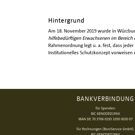
Hintergrund
Am 18. November 2019 wurde in Würzbur
hilfebedürftigen Erwachsenen im Bereich
Rahmenordnung legt u. a. fest, dass jeder 
Institutionelles Schutzkonzept vorweisen
BANKVERBINDUNG
für Spenden:
BIC GENODED1PAX
IBAN DE 70 3706 0193 1050 0030 07
für Rechnungen (BoniService GmbH):
BIC GENODED1PAX