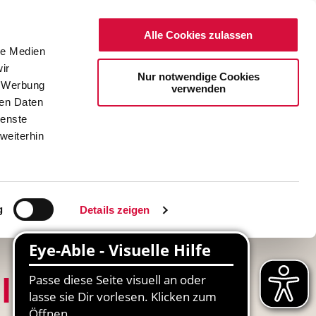
Alle Cookies zulassen
le Medien
ir
Nur notwendige Cookies
, Werbung
verwenden
ren Daten
ienste
weiterhin
DE
EN
g
Details zeigen
ISK) in Kraft