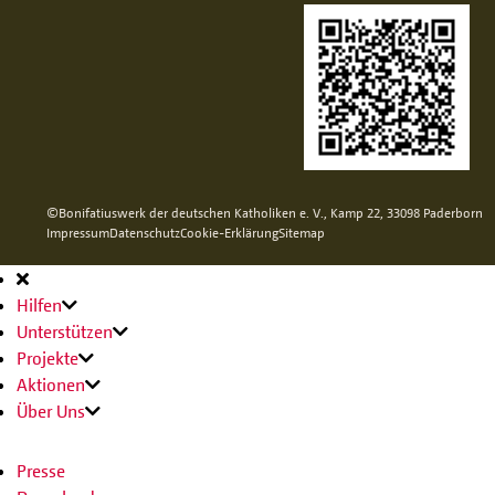
©Bonifatiuswerk der deutschen Katholiken e. V., Kamp 22, 33098 Paderborn
Impressum
Datenschutz
Cookie-Erklärung
Sitemap
Hauptnavigation
Hilfen
Unterstützen
Projekte
Aktionen
Über Uns
Presse