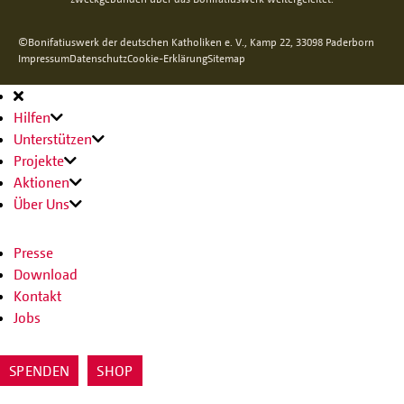
©Bonifatiuswerk der deutschen Katholiken e. V., Kamp 22, 33098 Paderborn
Impressum
Datenschutz
Cookie-Erklärung
Sitemap
Hauptnavigation
Hilfen
Unterstützen
Projekte
Aktionen
Über Uns
Presse
Download
Kontakt
Jobs
SPENDEN
SHOP