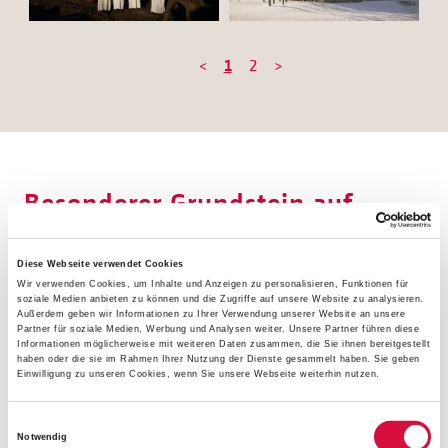
<
1
2
>
Besonderer Grundstein auf
einem besonderen Grundstück
Diese Webseite verwendet Cookies
Sowohl der Stein, der für den Grundstein gewählt wurde,
Wir verwenden Cookies, um Inhalte und Anzeigen zu personalisieren, Funktionen für
soziale Medien anbieten zu können und die Zugriffe auf unsere Website zu analysieren.
als auch das Grundstück auf dem das Kloster entstehen
Außerdem geben wir Informationen zu Ihrer Verwendung unserer Website an unsere
wird, haben eine besondere Geschichte. Bischof Erik
Partner für soziale Medien, Werbung und Analysen weiter. Unsere Partner führen diese
Informationen möglicherweise mit weiteren Daten zusammen, die Sie ihnen bereitgestellt
Varden hat einen Stein aus den alten Klosterruinen von
haben oder die sie im Rahmen Ihrer Nutzung der Dienste gesammelt haben. Sie geben
Einwilligung zu unseren Cookies, wenn Sie unsere Webseite weiterhin nutzen.
Munkeby gesegnet. Der Stein wurde den Zisterziensern
2011 vom norwegischen Verein für den Erhalt
Einwilligungsauswahl
kulturhistorischer Denkmäler geschenkt und wird seinen
Notwendig