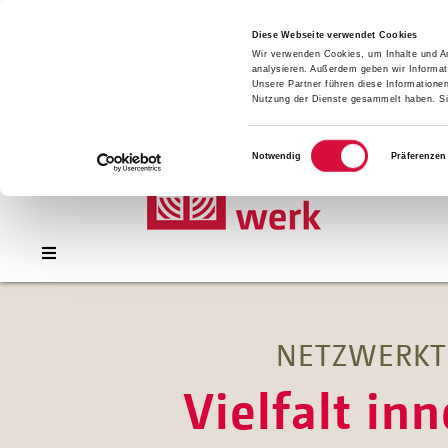
Presse
Download
Diese Webseite verwendet Cookies
Wir verwenden Cookies, um Inhalte und An
Kontakt
analysieren. Außerdem geben wir Informat
Jobs
Unsere Partner führen diese Informatione
Nutzung der Dienste gesammelt haben. Sie
Einwilligungsauswahl
Notwendig
Präferenzen
NETZWERKT
Vielfalt in