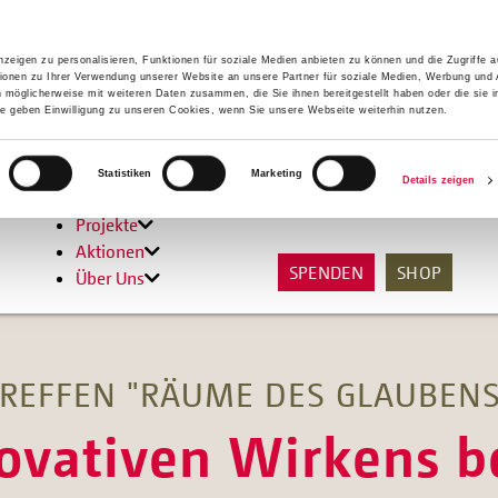
zeigen zu personalisieren, Funktionen für soziale Medien anbieten zu können und die Zugriffe 
ionen zu Ihrer Verwendung unserer Website an unsere Partner für soziale Medien, Werbung und 
n möglicherweise mit weiteren Daten zusammen, die Sie ihnen bereitgestellt haben oder die sie 
 geben Einwilligung zu unseren Cookies, wenn Sie unsere Webseite weiterhin nutzen.
Hilfen
Statistiken
Marketing
Details zeigen
Unterstützen
Projekte
Aktionen
SPENDEN
SHOP
Über Uns
REFFEN "RÄUME DES GLAUBENS
novativen Wirkens b