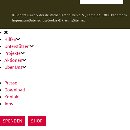
©Bonifatiuswerk der deutschen Katholiken e. V., Kamp 22, 33098 Paderborn
Impressum
Datenschutz
Cookie-Erklärung
Sitemap
Hauptnavigation
Hilfen
Unterstützen
Projekte
Aktionen
Über Uns
Presse
Download
Kontakt
Jobs
SPENDEN
SHOP