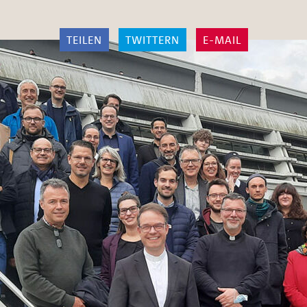
TEILEN
TWITTERN
E-MAIL