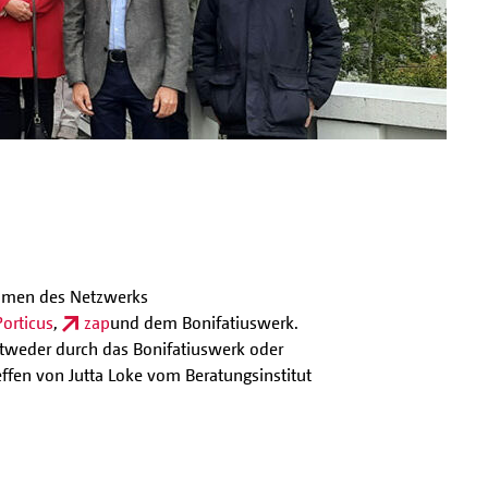
ahmen des Netzwerks
Porticus
,
zap
und dem Bonifatiuswerk.
ntweder durch das Bonifatiuswerk oder
effen von Jutta Loke vom Beratungsinstitut