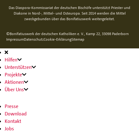
Das Diaspora-Kommissariat der deutschen Bischöfe unterstützt Priester und
Diakone in Nord-, Mittel- und Osteuropa. Seit 2014 werden die Mittel
zweckgebunden über das Bonifatiuswerk weitergeleitet.
©Bonifatiuswerk der deutschen Katholiken e. V., Kamp 22, 33098 Paderborn
Impressum
Datenschutz
Cookie-Erklärung
Sitemap
Hauptnavigation
Hilfen
Unterstützen
Projekte
Aktionen
Über Uns
Presse
Download
Kontakt
Jobs