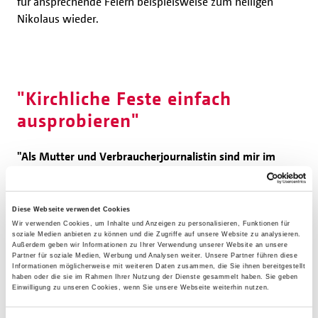
für ansprechende Feiern beispielsweise zum heiligen
Nikolaus wieder.
"Kirchliche Feste einfach
ausprobieren"
"Als Mutter und Verbraucherjournalistin sind mir im
Alltag ganz konkrete Anregungen am liebsten.
Nicht nur
davon hören, sondern selbst probieren, das macht es
letztendlich aus und bleibt bei den Leuten hängen - so
Diese Webseite verwendet Cookies
sehe ich es auch mit kirchlichen Festen.
Wenn sie auf
Wir verwenden Cookies, um Inhalte und Anzeigen zu personalisieren, Funktionen für
soziale Medien anbieten zu können und die Zugriffe auf unsere Website zu analysieren.
einfallsreiche, spielerische und auch kulinarische Weise
Außerdem geben wir Informationen zu Ihrer Verwendung unserer Website an unsere
erlebt werden, dann wird Glaube ganz klar und
Partner für soziale Medien, Werbung und Analysen weiter. Unsere Partner führen diese
Informationen möglicherweise mit weiteren Daten zusammen, die Sie ihnen bereitgestellt
verständlich erfahrbar"
, sagt Yvonne Willicks, die seit
haben oder die sie im Rahmen Ihrer Nutzung der Dienste gesammelt haben. Sie geben
Einwilligung zu unseren Cookies, wenn Sie unsere Webseite weiterhin nutzen.
April 2021 Mitglied im Zentralkomitee der deutschen
Katholiken (ZdK) ist und für eine begreifbare