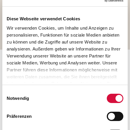
Diese Webseite verwendet Cookies
Wir verwenden Cookies, um Inhalte und Anzeigen zu
<
1
2
3
>
personalisieren, Funktionen für soziale Medien anbieten
zu können und die Zugriffe auf unsere Website zu
analysieren. Außerdem geben wir Informationen zu Ihrer
Verwendung unserer Website an unsere Partner für
soziale Medien, Werbung und Analysen weiter. Unsere
Wie würde die Krippenszene im
Partner führen diese Informationen möglicherweise mit
weiteren Daten zusammen, die Sie ihnen bereitgestellt
Jahr 2022 aussehen?
haben oder die sie im Rahmen Ihrer Nutzung der Dienste
gesammelt haben. Sie geben Einwilligung zu unseren
Einwilligungsauswahl
Wo würde Jesus heute in unserer Stadt geboren werden,
Cookies, wenn Sie unsere Webseite weiterhin nutzen.
Notwendig
wer würde ihn besuchen? Diese und andere Fragen soll
die zeitgenössische Citykrippe beantworten. Sie zeigt
moderne Figuren vor dem Hintergrund der Karlsruher
Präferenzen
Innenstadt: Die Heilige Familie, geflüchtet und
angekommen in der Fächerstadt, eine Krankenschwester,