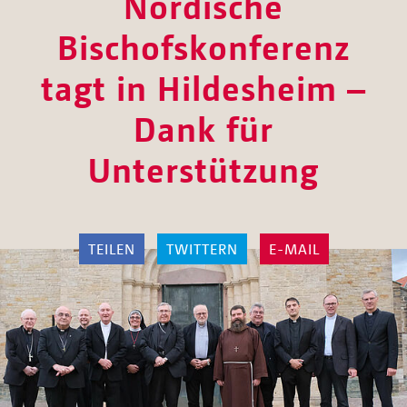
Nordische
Bischofskonferenz
tagt in Hildesheim –
Dank für
Unterstützung
TEILEN
TWITTERN
E-MAIL