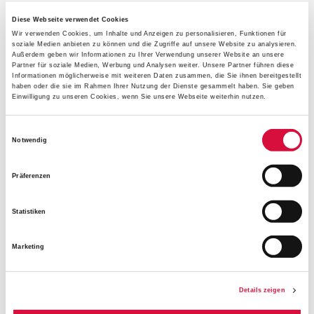
"Praktikum im Norden"
.
Seit 2011 engagiert sich das
Diese Webseite verwendet Cookies
Bonifatiuswerk dafür, dass junge Katholikinnen und
Wir verwenden Cookies, um Inhalte und Anzeigen zu personalisieren, Funktionen für
Katholiken ein Praktikum in einer Pfarrei oder in einer
soziale Medien anbieten zu können und die Zugriffe auf unsere Website zu analysieren.
katholischen Institution in den nordischen Ländern
Außerdem geben wir Informationen zu Ihrer Verwendung unserer Website an unsere
Partner für soziale Medien, Werbung und Analysen weiter. Unsere Partner führen diese
absolvieren können.
"Wir als Bonifatiuswerk sind sehr
Informationen möglicherweise mit weiteren Daten zusammen, die Sie ihnen bereitgestellt
haben oder die sie im Rahmen Ihrer Nutzung der Dienste gesammelt haben. Sie geben
dankbar, dass es diese Begegnungsmöglichkeiten gibt
.
Einwilligung zu unseren Cookies, wenn Sie unsere Webseite weiterhin nutzen.
Darüber sind persönliche Begegnungen und ein besseres
Kennenlernen möglich – und auf diese Weise wächst auch
Einwilligungsauswahl
das
Verständnis für die unterschiedlichen Situationen
der
Notwendig
Länder in der Weltkirche", sagte Monsignore Austen.
Präferenzen
Hintergrund
Statistiken
Zur Nordischen Bischofskonferenz gehören die
Marketing
katholischen Bischöfe von Oslo, Trondheim, Tromsø,
Kopenhagen, Helsinki, Stockholm und Reykjavik sowie
Details zeigen
mehrere emeritierte Bischöfe aus Norwegen. Ihre Aufgabe