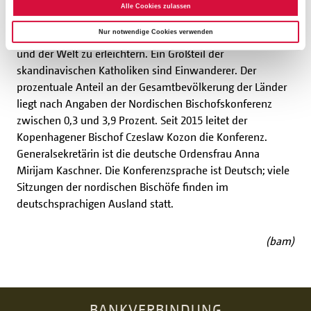
ist es unter anderem, die kirchliche Arbeit in den
Alle Cookies zulassen
Bistümern mit insgesamt etwa 370.000 Katholiken zu
Nur notwendige Cookies verwenden
fördern und den Kontakt zur katholischen Kirche in Europa
und der Welt zu erleichtern. Ein Großteil der
skandinavischen Katholiken sind Einwanderer. Der
prozentuale Anteil an der Gesamtbevölkerung der Länder
liegt nach Angaben der Nordischen Bischofskonferenz
zwischen 0,3 und 3,9 Prozent. Seit 2015 leitet der
Kopenhagener Bischof Czeslaw Kozon die Konferenz.
Generalsekretärin ist die deutsche Ordensfrau Anna
Mirijam Kaschner. Die Konferenzsprache ist Deutsch; viele
Sitzungen der nordischen Bischöfe finden im
deutschsprachigen Ausland statt.
(bam)
BANKVERBINDUNG