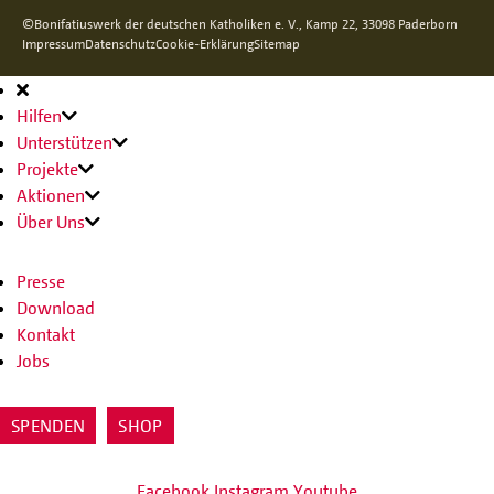
©Bonifatiuswerk der deutschen Katholiken e. V., Kamp 22, 33098 Paderborn
Impressum
Datenschutz
Cookie-Erklärung
Sitemap
Hauptnavigation
Hilfen
Unterstützen
Projekte
Aktionen
Über Uns
Presse
Download
Kontakt
Jobs
SPENDEN
SHOP
Facebook
Instagram
Youtube