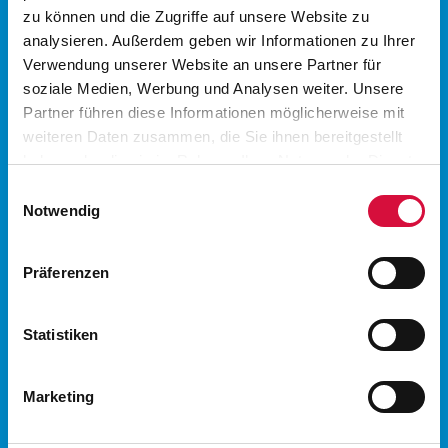
zu können und die Zugriffe auf unsere Website zu
analysieren. Außerdem geben wir Informationen zu Ihrer
Verwendung unserer Website an unsere Partner für
UNTERSTÜTZEN
soziale Medien, Werbung und Analysen weiter. Unsere
Partner führen diese Informationen möglicherweise mit
weiteren Daten zusammen, die Sie ihnen bereitgestellt
SIE DIE
haben oder die sie im Rahmen Ihrer Nutzung der Dienste
gesammelt haben. Sie geben Einwilligung zu unseren
Einwilligungsauswahl
BAUHILFE!
Cookies, wenn Sie unsere Webseite weiterhin nutzen.
Notwendig
Präferenzen
Einmalig
Monatlich
€
Statistiken
JETZT SPENDEN
Marketing