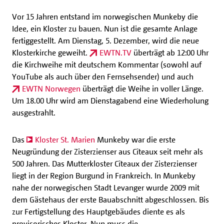
Vor 15 Jahren entstand im norwegischen Munkeby die
Idee, ein Kloster zu bauen. Nun ist die gesamte Anlage
fertiggestellt. Am Dienstag, 5. Dezember, wird die neue
Klosterkirche geweiht.
EWTN.TV
überträgt ab 12:00 Uhr
die Kirchweihe mit deutschem Kommentar (sowohl auf
YouTube als auch über den Fernsehsender) und auch
EWTN Norwegen
überträgt die Weihe in voller Länge.
Um 18.00 Uhr wird am Dienstagabend eine Wiederholung
ausgestrahlt.
Das
Kloster St. Marien
Munkeby war die erste
Neugründung der Zisterzienser aus Cîteaux seit mehr als
500 Jahren. Das Mutterkloster Cîteaux der Zisterzienser
liegt in der Region Burgund in Frankreich. In Munkeby
nahe der norwegischen Stadt Levanger wurde 2009 mit
dem Gästehaus der erste Bauabschnitt abgeschlossen. Bis
zur Fertigstellung des Hauptgebäudes diente es als
provisorisches Kloster. Nun muss die