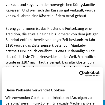
verkauft und sogar von der norwegischen Königsfamilie
gegessen. Und weil sich der Käse so gut verkauft, wurde
vor zwei Jahren eine Käserei auf dem Areal gebaut.
Streng genommen ist das Kloster die Fortsetzung einer
Tradition, die etwa eineinhalb Kilometer von dem jetzigen
Standort entfernt bereits vor langer Zeit bestand: Im Jahr
1180 wurde das Zisterzienserkloster von Munkeby
erstmals urkundlich erwähnt. Es war zur damaligen Zeit
das nördlichste Zisterzienserkloster der Welt. Vermutlich
wurde es 1207 nach Tautra verlegt. Das alte Kloster von
Munkeby diente fortan nur noch als landwirtschaftliche
Außenstelle. Historiker gehen davon aus, dass ein
Versuch, das Kloster um 1470 wiederzubeleben,
scheiterte.
Diese Webseite verwendet Cookies
Wir verwenden Cookies, um Inhalte und Anzeigen zu
personalisieren, Funktionen für soziale Medien anbieten