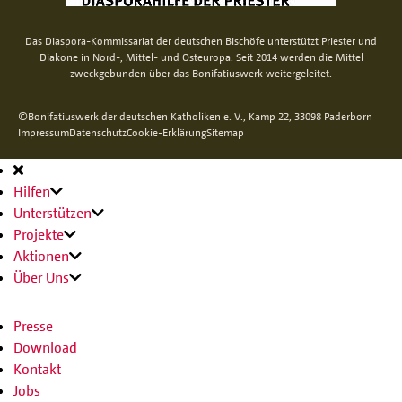
Das Diaspora-Kommissariat der deutschen Bischöfe unterstützt Priester und
Diakone in Nord-, Mittel- und Osteuropa. Seit 2014 werden die Mittel
zweckgebunden über das Bonifatiuswerk weitergeleitet.
©Bonifatiuswerk der deutschen Katholiken e. V., Kamp 22, 33098 Paderborn
Impressum
Datenschutz
Cookie-Erklärung
Sitemap
Hauptnavigation
Hilfen
Unterstützen
Projekte
Aktionen
Über Uns
Presse
Download
Kontakt
Jobs