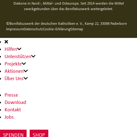
Diakone in Nord-, Mittel- und Osteuropa. Seit 2014 werden die Mittel
zweckgebunden über das Bonifatiuswerk weitergeleitet.
©Bonifatiuswerk der deutschen Katholiken e. V., Kamp 22, 33098 Paderborn
Impressum
Datenschutz
Cookie-Erklärung
Sitemap
Hauptnavigation
Hilfen
Unterstützen
Projekte
Aktionen
Über Uns
Presse
Download
Kontakt
Jobs
SPENDEN
SHOP