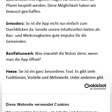
Pfarrei bespielt werden. Diese Möglichkeit haben wir
bewusst geschaffen.
Gniosdorz:
So ist die App nicht nur einfach zum
Durchklicken da. Gerade unsere Inhaltsseiten bieten als
Bau- und Werkzeugkasten gute Impulse für die
Gemeinden.
Bonifatiuswerk:
Was erwartet die Nutzer denn, wenn
man die App öffnet?
Heese:
Sie ist ein ganz besonderes Tool. Es gibt viele
Funktionen, Vorteile und Mehrwerte. Unter anderem gibt
es eine Termin-Verwaltung oder eine Kalender-Funktion,
die die Firmbewerber per Push-Nachricht an die
jeweiligen Termine im Rahmen der Vorbereitung erinnert.
Dann muss das nicht über WhatsApp-Gruppen oder
Diese Webseite verwendet Cookies
Doodle-Umfragen laufen. Aber auch inhaltlich gibt es in