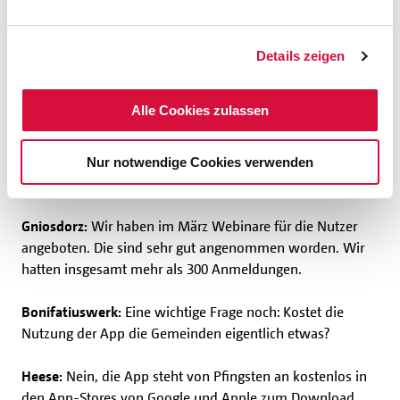
die App Pfingsten erscheint. Wie sind die Rückmeldungen
aus den Pfarreien?
Details zeigen
Heese:
Durchweg erst einmal positiv. Die meisten freuen
sich auf die App und darüber, dass das Bonifatiuswerk
Alle Cookies zulassen
den Schritt zur Entwicklung gewagt hat. Es ist einfach an
der Zeit, dass sich mit Hilfe der App die digitale
Lebensrealität junger Menschen auch in der
Nur notwendige Cookies verwenden
Firmvorbereitung widerspiegelt.
Gniosdorz:
Wir haben im März Webinare für die Nutzer
angeboten. Die sind sehr gut angenommen worden. Wir
hatten insgesamt mehr als 300 Anmeldungen.
Bonifatiuswerk:
Eine wichtige Frage noch: Kostet die
Nutzung der App die Gemeinden eigentlich etwas?
Heese:
Nein, die App steht von Pfingsten an kostenlos in
den App-Stores von Google und Apple zum Download