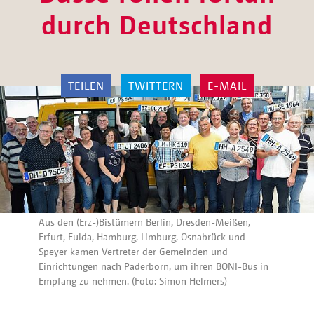
durch Deutschland
TEILEN
TWITTERN
E-MAIL
Aus den (Erz-)Bistümern Berlin, Dresden-Meißen,
Erfurt, Fulda, Hamburg, Limburg, Osnabrück und
Speyer kamen Vertreter der Gemeinden und
Einrichtungen nach Paderborn, um ihren BONI-Bus in
Empfang zu nehmen. (Foto: Simon Helmers)