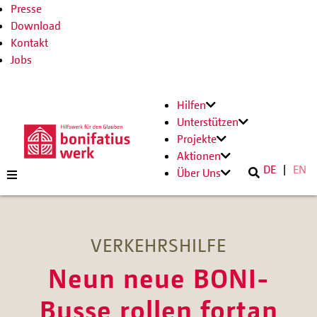
Presse
Download
Kontakt
Jobs
Hilfen
Unterstützen
Projekte
Aktionen
DE
EN
Über Uns
VERKEHRSHILFE
Neun neue BONI-
Busse rollen fortan