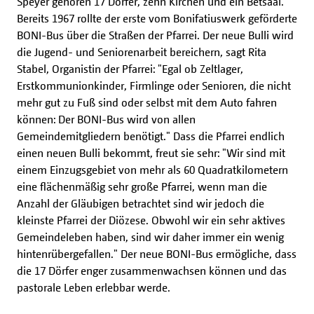
Speyer gehören 17 Dörfer, zehn Kirchen und ein Betsaal.
Bereits 1967 rollte der erste vom Bonifatiuswerk geförderte
BONI-Bus über die Straßen der Pfarrei. Der neue Bulli wird
die Jugend- und Seniorenarbeit bereichern, sagt Rita
Stabel, Organistin der Pfarrei: "Egal ob Zeltlager,
Erstkommunionkinder, Firmlinge oder Senioren, die nicht
mehr gut zu Fuß sind oder selbst mit dem Auto fahren
können: Der BONI-Bus wird von allen
Gemeindemitgliedern benötigt." Dass die Pfarrei endlich
einen neuen Bulli bekommt, freut sie sehr: "Wir sind mit
einem Einzugsgebiet von mehr als 60 Quadratkilometern
eine flächenmäßig sehr große Pfarrei, wenn man die
Anzahl der Gläubigen betrachtet sind wir jedoch die
kleinste Pfarrei der Diözese. Obwohl wir ein sehr aktives
Gemeindeleben haben, sind wir daher immer ein wenig
hintenrübergefallen." Der neue BONI-Bus ermögliche, dass
die 17 Dörfer enger zusammenwachsen können und das
pastorale Leben erlebbar werde.