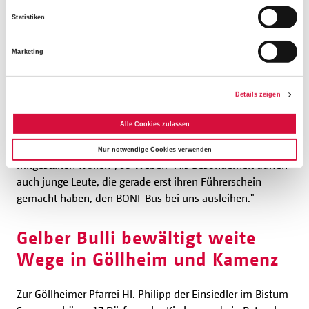
Filialorten Mittelbuchen, Wachenbuchen und Hohe Tanne
Statistiken
möglich. "Der BONI-Bus kommt nicht nur in der
Seniorenarbeit zum Tragen, sondern auch und
Marketing
vornehmlich in der Kinder- und Jugendarbeit", sagt
Andreas Weber, Dechant der Kirchengemeinde St.
Details zeigen
Elisabeth. "Er ermöglicht aber auch Ausflüge, Treffen und
Wallfahrten." Besonders freue sich die sogenannte
Alle Cookies zulassen
"Generation E". "Das sind ehemalige Gruppenleiter, die
weiterhin gemeinsam aktiv sein und die Jugendarbeit
Nur notwendige Cookies verwenden
mitgestalten wollen", so Weber. "Als Besonderheit dürfen
auch junge Leute, die gerade erst ihren Führerschein
gemacht haben, den BONI-Bus bei uns ausleihen."
Gelber Bulli bewältigt weite
Wege in Göllheim und Kamenz
Zur Göllheimer Pfarrei Hl. Philipp der Einsiedler im Bistum