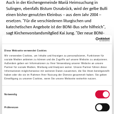
Auch in der Kirchengemeinde Mariä Heimsuchung in
Sulingen, ebenfalls Bistum Osnabrück, wird der gelbe Bulli
einen bisher genutzten Kleinbus – aus dem Jahr 2004 –
ersetzen. "Für die verschiedenen liturgischen und
katechetischen Angebote ist der BONI-Bus sehr hilfreich",
sagt Kirchenvorstandsmitglied Kai Jung. "Der neue BONI-
Bus wird weiterhin bei Religiösen Kinderwochen zum
Einsatz kommen, aber auch für die
Erstkommunionvorbereitung, der Firmkatechese und bei
Diese Webseite verwendet Cookies
Wir verwenden Cookies, um Inhalte und Anzeigen zu personalisieren, Funktionen für
den Messdienern benötigt." Aufgrund der nur sehr
soziale Medien anbieten zu können und die Zugriffe auf unsere Website zu analysieren.
eingeschränkt nutzbaren öffentlichen Verkehrsmittel
Außerdem geben wir Informationen zu Ihrer Verwendung unserer Website an unsere
Partner für soziale Medien, Werbung und Analysen weiter. Unsere Partner führen diese
ermögliche der Bulli vor allem Kindern und Senioren die
Informationen möglicherweise mit weiteren Daten zusammen, die Sie ihnen bereitgestellt
Teilnahme an Gemeindeaktionen.
haben oder die sie im Rahmen Ihrer Nutzung der Dienste gesammelt haben. Sie geben
Einwilligung zu unseren Cookies, wenn Sie unsere Webseite weiterhin nutzen.
Die Kirchengemeinde St. Elisabeth in Hanau (Bistum
Einwilligungsauswahl
Fulda) hatte gleichfalls bereits einen BONI-Bus – nach
Notwendig
einem Motor-Totalschaden entschied man sich, den 21
Jahre alten Bulli gegen einen neuen auszutauschen. Damit
Präferenzen
sind dann auch endlich wieder Abholfahrten aus den