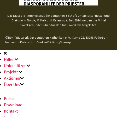
Das Diaspora-Kommissariat der deutschen Bischöfe unterstützt Priester und
Diakone in Nord-, Mittel- und Osteuropa. Seit 2014 werden die Mittel
zweckgebunden über das Bonifatiuswerk weitergeleitet.
©Bonifatiuswerk der deutschen Katholiken e. V., Kamp 22, 33098 Paderborn
Impressum
Datenschutz
Cookie-Erklärung
Sitemap
Hauptnavigation
Hilfen
Unterstützen
Projekte
Aktionen
Über Uns
Presse
Download
Kontakt