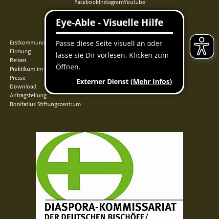
Facebook
Instagram
Youtube
QUICKLINKS
Erstkommunion
Firmung
Reisen
Praktikum im Norden
Presse
Download
Antragstellung
Bonifatius Stiftungszentrum