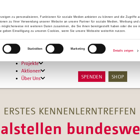
zeigen zu personalisieren, Funktionen für soziale Medien anbieten zu können und die Zugriffe 
ionen zu Ihrer Verwendung unserer Website an unsere Partner für soziale Medien, Werbung und 
n möglicherweise mit weiteren Daten zusammen, die Sie ihnen bereitgestellt haben oder die sie 
 geben Einwilligung zu unseren Cookies, wenn Sie unsere Webseite weiterhin nutzen.
Hilfen
Statistiken
Marketing
Details zeigen
Unterstützen
Projekte
Aktionen
SPENDEN
SHOP
Über Uns
ERSTES KENNENLERNTREFFEN
alstellen bundeswei