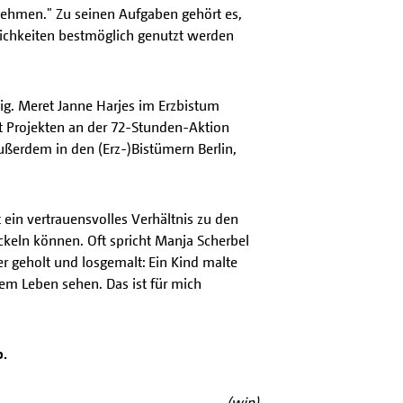
nehmen." Zu seinen Aufgaben gehört es,
ichkeiten bestmöglich genutzt werden
tig. Meret Janne Harjes im Erzbistum
 Projekten an der 72-Stunden-Aktion
ußerdem in den (Erz-)Bistümern Berlin,
 ein vertrauensvolles Verhältnis zu den
ckeln können. Oft spricht Manja Scherbel
ier geholt und losgemalt: Ein Kind malte
rem Leben sehen. Das ist für mich
o.
(wip)