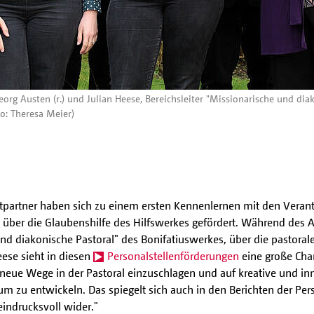
g Austen (r.) und Julian Heese, Bereichsleiter "Missionarische und diak
o: Theresa Meier)
tpartner haben sich zu einem ersten Kennenlernen mit den Verant
e über die Glaubenshilfe des Hilfswerkes gefördert. Während des A
 und diakonische Pastoral" des Bonifatiuswerkes, über die pastor
eese sieht in diesen
Personalstellenförderungen
eine große Chan
 neue Wege in der Pastoral einzuschlagen und auf kreative und i
 zu entwickeln. Das spiegelt sich auch in den Berichten der Pers
eindrucksvoll wider."