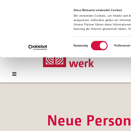
Presse
Download
Diese Webseite verwendet Cookies
Wir verwenden Cookies, um Inhalte und An
Kontakt
analysieren. Außerdem geben wir Informat
Jobs
Unsere Partner führen diese Informatione
Nutzung der Dienste gesammelt haben. Sie
Einwilligungsauswahl
Notwendig
Präferenzen
Neue Person