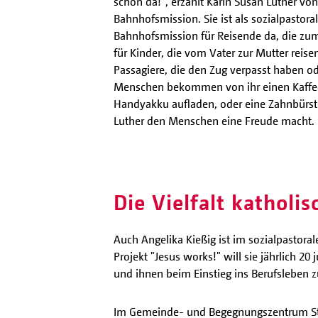
schon da!", erzählt Karin Susan Luther von 
Bahnhofsmission. Sie ist als sozialpastoral
Bahnhofsmission für Reisende da, die zum
für Kinder, die vom Vater zur Mutter reisen
Passagiere, die den Zug verpasst haben 
Menschen bekommen von ihr einen Kaffee
Handyakku aufladen, oder eine Zahnbürste
Luther den Menschen eine Freude macht.
Die Vielfalt katholis
Auch Angelika Kießig ist im sozialpastora
Projekt "Jesus works!" will sie jährlich 2
und ihnen beim Einstieg ins Berufsleben zu
Im Gemeinde- und Begegnungszentrum St. 