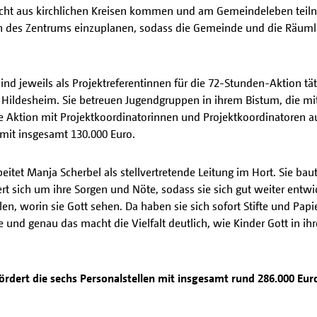
nicht aus kirchlichen Kreisen kommen und am Gemeindeleben teil
en des Zentrums einzuplanen, sodass die Gemeinde und die Räuml
nd jeweils als Projektreferentinnen für die 72-Stunden-Aktion tä
ildesheim. Sie betreuen Jugendgruppen in ihrem Bistum, die mit
ie Aktion mit Projektkoordinatorinnen und Projektkoordinatoren a
 mit insgesamt 130.000 Euro.
itet Manja Scherbel als stellvertretende Leitung im Hort. Sie baut
t sich um ihre Sorgen und Nöte, sodass sie sich gut weiter entwi
len, worin sie Gott sehen. Da haben sie sich sofort Stifte und Pap
und genau das macht die Vielfalt deutlich, wie Kinder Gott in ih
ördert die sechs Personalstellen mit insgesamt rund 286.000 Eur