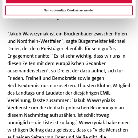
den polnischen Mitbürger*innen pflegte. "Besonders
hervorheben möchte ich seinen unermüdlichen Einsatz
Nur notwendige Cookies verwenden
und seine Unterstützung für die Ukraine", betonte Pawłoś.
"Jakub Wawrzyniak ist ein Brückenbauer zwischen Polen
und Nordrhein-Westfalen", sagte Bürgermeister Michael
Dreier, der dem Preisträger ebenfalls für sein großes
Engagement dankte. "Es ist sehr wichtig, dass wir uns in
diesen Zeiten mit dem europäischen Gedanken
auseinandersetzen", so Dreier, der dazu aufrief, sich für
Frieden, Freiheit und Demokratie sowie gegen
Rechtsextremismus einzusetzen. Thorsten Kluthe, Mitglied
des Landtags und Laudator der diesjährigen EMIL-
Verleihung, fasste zusammen: "Jakub Wawrzyniaks
Verdienste um die deutsch-polnischen Beziehungen an
diesem Nachmittag aufzuzählen, ist schlichtweg
unmöglich – die Liste ist zu lang." Wawrzyniak habe einen
wichtigen Beitrag dazu geleistet, dass es "viele Menschen
auf beiden Seiten von Oder und Neiße gibt, die