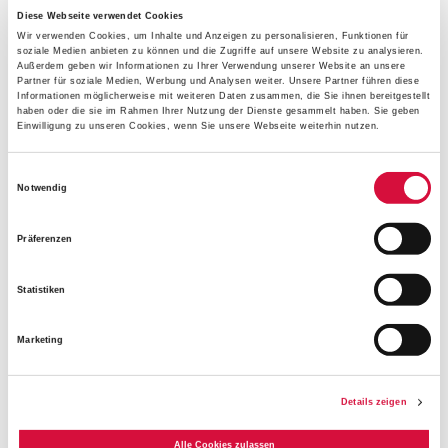
Diese Webseite verwendet Cookies
"Jakub Wawrzyniak ist das Kunststück gelungen, eine
Wir verwenden Cookies, um Inhalte und Anzeigen zu personalisieren, Funktionen für
starke Stimme Polens in Nordrhein-Westfalen und
soziale Medien anbieten zu können und die Zugriffe auf unsere Website zu analysieren.
Außerdem geben wir Informationen zu Ihrer Verwendung unserer Website an unsere
gleichzeitig ein Gesicht des Konsularischen Korps und
Partner für soziale Medien, Werbung und Analysen weiter. Unsere Partner führen diese
damit Botschafter Nordrhein-Westfalens in der Welt zu
Informationen möglicherweise mit weiteren Daten zusammen, die Sie ihnen bereitgestellt
haben oder die sie im Rahmen Ihrer Nutzung der Dienste gesammelt haben. Sie geben
sein", lobte Nathanael Liminski die besonderen Leistungen
Einwilligung zu unseren Cookies, wenn Sie unsere Webseite weiterhin nutzen.
des diesjährigen Preisträgers. Sein Dank galt auch dem
Westfälischen Forum, da es "Europa eine Stimme, ein
Einwilligungsauswahl
Gesicht" gebe, so der Minister. Wie wichtig es sei, zu
Notwendig
zeigen, dass und wie lebendig Europa sei, mache ein Blick
in die Welt deutlich: So gehörten Desinformation und
Präferenzen
populistische Polarisierungen, Hass, Hetze und Gewalt
und der Angriffskrieg gegen Russland – der zeige, dass es
Statistiken
nicht selbstverständlich sei, in einer Demokratie zu leben –
zu den aktuellen Herausforderungen unseres
Marketing
Wertesystems. Auch Dariusz Pawłoś, Botschafter der
Republik Polen in Deutschland, würdigte die politische
Kompetenz Jakub Wawrzyniaks sowie den engen
Details zeigen
Austausch, den er zwischen den lokalen Behörden und
Alle Cookies zulassen