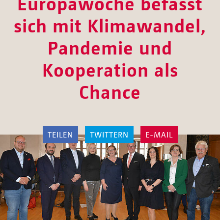
Europawoche befasst
sich mit Klimawandel,
Pandemie und
Kooperation als
Chance
TEILEN
TWITTERN
E-MAIL