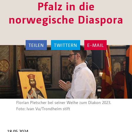
Pfalz in die
norwegische Diaspora
TEILEN
TWITTERN
E-MAIL
Florian Pletscher bei seiner Weihe zum Diakon 2023.
Foto: Ivan Vu/Trondheim stift
18.05.2024