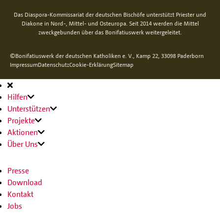
Das Diaspora-Kommissariat der deutschen Bischöfe unterstützt Priester und
Diakone in Nord-, Mittel- und Osteuropa. Seit 2014 werden die Mittel
zweckgebunden über das Bonifatiuswerk weitergeleitet.
©Bonifatiuswerk der deutschen Katholiken e. V., Kamp 22, 33098 Paderborn
Impressum
Datenschutz
Cookie-Erklärung
Sitemap
Hauptnavigation
Hilfen
Unterstützen
Projekte
Aktionen
Über Uns
Presse
Download
Kontakt
Jobs