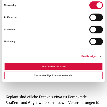
Einwilligungsauswahl
Notwendig
Präferenzen
Statistiken
Marketing
Details zeigen
Von Bonifatiuswerk gefördert: Die Beauftragte der
Alle Cookies zulassen
katholischen Kirche für die Europäische Kulturhauptstadt
Nur notwendige Cookies verwenden
Chemnitz Dr. Ulrike Lynn. (Foto: Theresa Meier)
Geplant sind etliche Festivals etwa zu Demokratie,
Straßen- und Gegenwartskunst sowie Veranstaltungen für