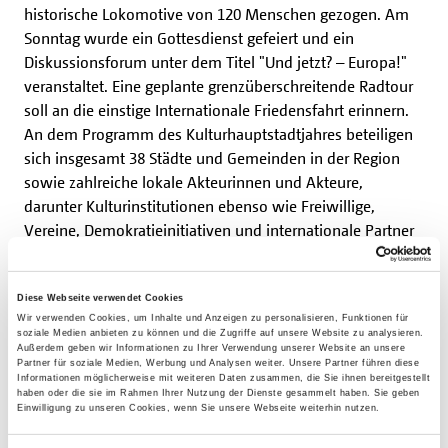
historische Lokomotive von 120 Menschen gezogen. Am
Sonntag wurde ein Gottesdienst gefeiert und ein
Diskussionsforum unter dem Titel "Und jetzt? – Europa!"
veranstaltet. Eine geplante grenzüberschreitende Radtour
soll an die einstige Internationale Friedensfahrt erinnern.
An dem Programm des Kulturhauptstadtjahres beteiligen
sich insgesamt 38 Städte und Gemeinden in der Region
sowie zahlreiche lokale Akteurinnen und Akteure,
darunter Kulturinstitutionen ebenso wie Freiwillige,
Vereine, Demokratieinitiativen und internationale Partner
aus 40 Ländern. Insgesamt rechnen die Organisatoren
2025 mit zwei Millionen Besucherinnen und Besuchern.
Diese Webseite verwendet Cookies
Wir verwenden Cookies, um Inhalte und Anzeigen zu personalisieren, Funktionen für
soziale Medien anbieten zu können und die Zugriffe auf unsere Website zu analysieren.
Außerdem geben wir Informationen zu Ihrer Verwendung unserer Website an unsere
Das Ungesehene aufzeigen
Partner für soziale Medien, Werbung und Analysen weiter. Unsere Partner führen diese
Informationen möglicherweise mit weiteren Daten zusammen, die Sie ihnen bereitgestellt
haben oder die sie im Rahmen Ihrer Nutzung der Dienste gesammelt haben. Sie geben
Einwilligung zu unseren Cookies, wenn Sie unsere Webseite weiterhin nutzen.