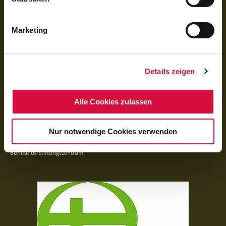
Marketing
Facebook
Instagram
Youtube
QUICKLINKS
Details zeigen
Erstkommunion
Firmung
Alle Cookies zulassen
Reisen
Praktikum im Norden
Presse
Nur notwendige Cookies verwenden
Download
Antragstellung
Bonifatius Stiftungszentrum