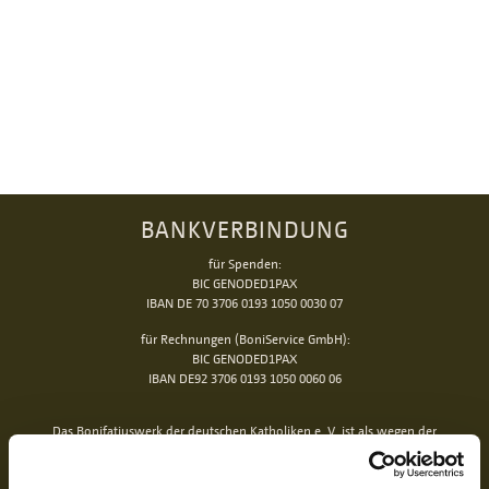
BANKVERBINDUNG
für Spenden:
BIC GENODED1PAX
IBAN DE 70 3706 0193 1050 0030 07
für Rechnungen (BoniService GmbH):
BIC GENODED1PAX
IBAN DE92 3706 0193 1050 0060 06
Das Bonifatiuswerk der deutschen Katholiken e. V. ist als wegen der
Förderung kirchlicher Zwecke von der Körperschaftsteuer und Gewerbesteuer
freigestellt und beim Finanzamt unter der Steuernummer 339/5794/0212