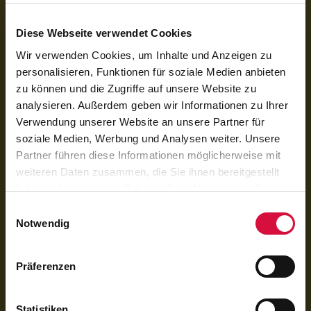
registriert.
Diese Webseite verwendet Cookies
Wir verwenden Cookies, um Inhalte und Anzeigen zu
personalisieren, Funktionen für soziale Medien anbieten
zu können und die Zugriffe auf unsere Website zu
analysieren. Außerdem geben wir Informationen zu Ihrer
Verwendung unserer Website an unsere Partner für
soziale Medien, Werbung und Analysen weiter. Unsere
Partner führen diese Informationen möglicherweise mit
weiteren Daten zusammen, die Sie ihnen bereitgestellt
haben oder die sie im Rahmen Ihrer Nutzung der Dienste
Per QR-Code spenden
gesammelt haben. Sie geben Einwilligung zu unseren
Einwilligungsauswahl
Mit der Banking-App scannen und spenden
Cookies, wenn Sie unsere Webseite weiterhin nutzen.
Notwendig
Präferenzen
Statistiken