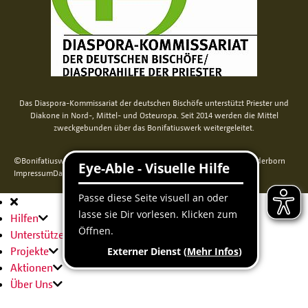
Das Diaspora-Kommissariat der deutschen Bischöfe unterstützt Priester und
Diakone in Nord-, Mittel- und Osteuropa. Seit 2014 werden die Mittel
zweckgebunden über das Bonifatiuswerk weitergeleitet.
©Bonifatiuswerk der deutschen Katholiken e. V., Kamp 22, 33098 Paderborn
Impressum
Datenschutz
Cookie-Erklärung
Sitemap
Hauptnavigation
Hilfen
Unterstützen
Projekte
Aktionen
Über Uns