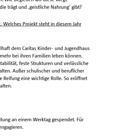
e trägt und ‚geistliche Nahrung‘ gibt?
. Welches Projekt steht in diesem Jahr
haft dem Caritas Kinder- und Jugendhaus
t mehr bei ihren Familien leben können.
bilität, feste Strukturen und verlässliche
lten. Außer schulischer und beruflicher
 Reifung eine wichtige Rolle. So eröffnet
alten.
reitung an einem Werktag gespendet. Für
engagieren.