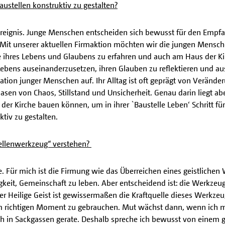
ustellen konstruktiv zu gestalten?
Ereignis. Junge Menschen entscheiden sich bewusst für den Empf
. Mit unserer aktuellen Firmaktion möchten wir die jungen Mensc
e ihres Lebens und Glaubens zu erfahren und auch am Haus der K
 Lebens auseinanderzusetzen, ihren Glauben zu reflektieren und a
tuation junger Menschen auf. Ihr Alltag ist oft geprägt von Veränd
hasen von Chaos, Stillstand und Unsicherheit. Genau darin liegt ab
der Kirche bauen können, um in ihrer `Baustelle Leben‘ Schritt für
tiv zu gestalten.
tellenwerkzeug“ verstehen?
e. Für mich ist die Firmung wie das Überreichen eines geistlichen
keit, Gemeinschaft zu leben. Aber entscheidend ist: die Werkzeuge
er Heilige Geist ist gewissermaßen die Kraftquelle dieses Werkzeu
im richtigen Moment zu gebrauchen. Mut wächst dann, wenn ich mi
ich in Sackgassen gerate. Deshalb spreche ich bewusst von einem 