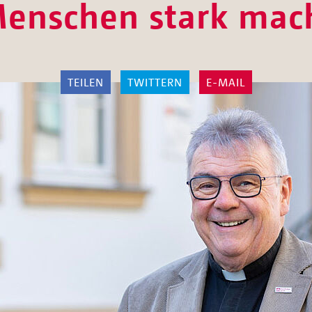
enschen stark mac
TEILEN
TWITTERN
E-MAIL