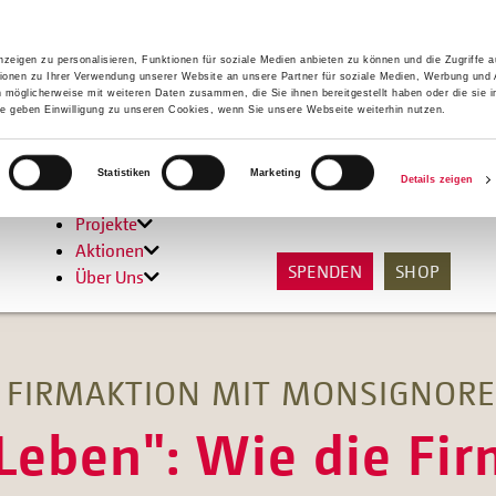
zeigen zu personalisieren, Funktionen für soziale Medien anbieten zu können und die Zugriffe 
ionen zu Ihrer Verwendung unserer Website an unsere Partner für soziale Medien, Werbung und 
n möglicherweise mit weiteren Daten zusammen, die Sie ihnen bereitgestellt haben oder die sie 
 geben Einwilligung zu unseren Cookies, wenn Sie unsere Webseite weiterhin nutzen.
Hilfen
Statistiken
Marketing
Details zeigen
Unterstützen
Projekte
Aktionen
SPENDEN
SHOP
Über Uns
 FIRMAKTION MIT MONSIGNOR
 Leben": Wie die Fi