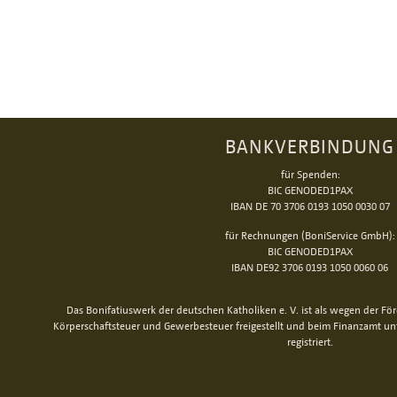
BANKVERBINDUNG
für Spenden:
BIC GENODED1PAX
IBAN DE 70 3706 0193 1050 0030 07
für Rechnungen (BoniService GmbH):
BIC GENODED1PAX
IBAN DE92 3706 0193 1050 0060 06
Das Bonifatiuswerk der deutschen Katholiken e. V. ist als wegen der Fö
Körperschaftsteuer und Gewerbesteuer freigestellt und beim Finanzamt u
registriert.