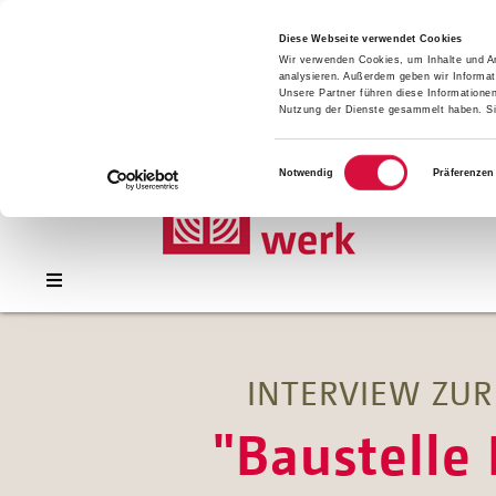
Presse
Download
Diese Webseite verwendet Cookies
Wir verwenden Cookies, um Inhalte und An
Kontakt
analysieren. Außerdem geben wir Informat
Jobs
Unsere Partner führen diese Informatione
Nutzung der Dienste gesammelt haben. Sie
Einwilligungsauswahl
Notwendig
Präferenzen
INTERVIEW ZUR
"Baustelle