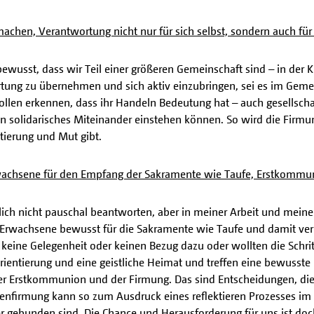
achen, Verantwortung nicht nur für sich selbst, sondern auch f
wusst, dass wir Teil einer größeren Gemeinschaft sind – in der Ki
rtung zu übernehmen und sich aktiv einzubringen, sei es im Gemei
sollen erkennen, dass ihr Handeln Bedeutung hat – auch gesellscha
in solidarisches Miteinander einstehen können. So wird die Firmun
ntierung und Mut gibt.
achsene für den Empfang der Sakramente wie Taufe, Erstkommu
ich nicht pauschal beantworten, aber in meiner Arbeit und mein
r Erwachsene bewusst für die Sakramente wie Taufe und damit 
it keine Gelegenheit oder keinen Bezug dazu oder wollten die Schri
entierung und eine geistliche Heimat und treffen eine bewusste En
er Erstkommunion und der Firmung. Das sind Entscheidungen, die
enfirmung kann so zum Ausdruck eines reflektieren Prozesses im
ter gebunden sind. Die Chance und Herausforderung für uns ist do