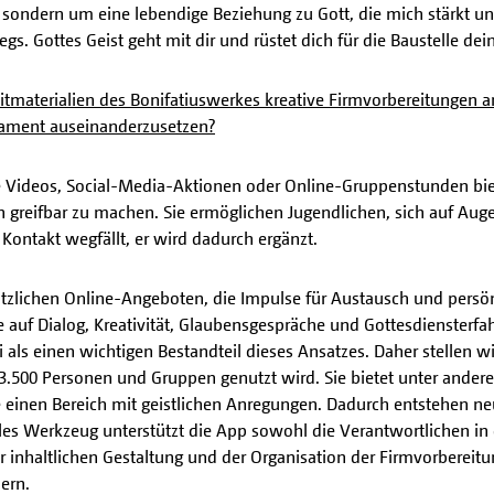
, sondern um eine lebendige Beziehung zu Gott, die mich stärkt u
egs. Gottes Geist geht mit dir und rüstet dich für die Baustelle dei
eitmaterialien des Bonifatiuswerkes kreative Firmvorbereitungen
rament auseinanderzusetzen?
e Videos, Social-Media-Aktionen oder Online-Gruppenstunden bi
n greifbar zu machen. Sie ermöglichen Jugendlichen, sich auf A
Kontakt wegfällt, er wird dadurch ergänzt.
tzlichen Online-Angeboten, die Impulse für Austausch und persön
e auf Dialog, Kreativität, Glaubensgespräche und Gottesdiensterfah
 als einen wichtigen Bestandteil dieses Ansatzes. Daher stellen wir
13.500 Personen und Gruppen genutzt wird. Sie bietet unter ande
einen Bereich mit geistlichen Anregungen. Dadurch entstehen neu
ales Werkzeug unterstützt die App sowohl die Verantwortlichen in 
 inhaltlichen Gestaltung und der Organisation der Firmvorbereit
dern.