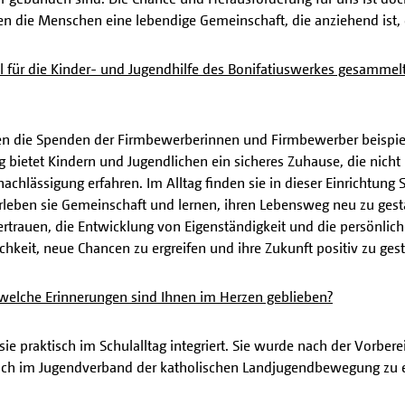
die Menschen eine lebendige Gemeinschaft, die anziehend ist, di
ll für die Kinder- und Jugendhilfe des Bonifatiuswerkes gesammelt
 die Spenden der Firmbewerberinnen und Firmbewerber beispiel
ung bietet Kindern und Jugendlichen ein sicheres Zuhause, die nich
hlässigung erfahren. Im Alltag finden sie in dieser Einrichtung Sta
leben sie Gemeinschaft und lernen, ihren Lebensweg neu zu gesta
trauen, die Entwicklung von Eigenständigkeit und die persönliche
keit, neue Chancen zu ergreifen und ihre Zukunft positiv zu gest
welche Erinnerungen sind Ihnen im Herzen geblieben?
sie praktisch im Schulalltag integriert. Sie wurde nach der Vorbe
ich im Jugendverband der katholischen Landjugendbewegung zu 