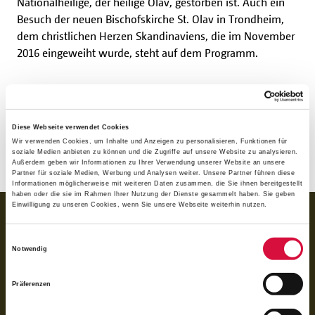
Nationalheilige, der heilige Olav, gestorben ist. Auch ein
Besuch der neuen Bischofskirche St. Olav in Trondheim,
dem christlichen Herzen Skandinaviens, die im November
2016 eingeweiht wurde, steht auf dem Programm.
Im Anschluss an den Sonntagsgottesdienst besteht die
Möglichkeit beim anschließenden Kirchenkaffee die
Gemeinde St. Olav kennenzulernen.
Diese Webseite verwendet Cookies
Wir verwenden Cookies, um Inhalte und Anzeigen zu personalisieren, Funktionen für
soziale Medien anbieten zu können und die Zugriffe auf unsere Website zu analysieren.
(nd)
Außerdem geben wir Informationen zu Ihrer Verwendung unserer Website an unsere
Partner für soziale Medien, Werbung und Analysen weiter. Unsere Partner führen diese
Informationen möglicherweise mit weiteren Daten zusammen, die Sie ihnen bereitgestellt
haben oder die sie im Rahmen Ihrer Nutzung der Dienste gesammelt haben. Sie geben
Einwilligung zu unseren Cookies, wenn Sie unsere Webseite weiterhin nutzen.
BANKVERBINDUNG
für Spenden:
Einwilligungsauswahl
BIC GENODED1PAX
Notwendig
IBAN DE 70 3706 0193 1050 0030 07
für Rechnungen (BoniService GmbH):
Präferenzen
BIC GENODED1PAX
IBAN DE92 3706 0193 1050 0060 06