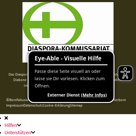
Das Diaspora-Kommissariat der deutschen Bischöfe unterstützt Priester und
Diakone in Nord-, Mittel- und Osteuropa. Seit 2014 werden die Mittel
zweckgebunden über das Bonifatiuswerk weitergeleitet.
©Bonifatiuswerk der deutschen Katholiken e. V., Kamp 22, 33098 Paderborn
Impressum
Datenschutz
Cookie-Erklärung
Sitemap
Hauptnavigation
Hilfen
Unterstützen