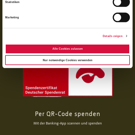
Statistiken
Das Bonifatiuswerk der deutschen Katholiken e. V. ist als wegen der
Förderung kirchlicher Zwecke von der Körperschaftsteuer und Gewerbesteuer
Marketing
freigestellt und beim Finanzamt unter der Steuernummer 339/5794/0212
registriert.
Details zeigen
Alle Cookies zulassen
Nur notwendige Cookies verwenden
Per QR-Code spenden
Mit der Banking-App scannen und spenden