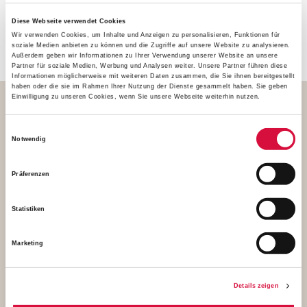
Georg Austen. Der Besuch im Zoo biete Kindern, Lehrern
und Erziehern dafür eine sehr gute Möglichkeit. Zugleich
Diese Webseite verwendet Cookies
wolle das Bonifatiuswerk Kinder dafür sensibilisieren,
Wir verwenden Cookies, um Inhalte und Anzeigen zu personalisieren, Funktionen für
soziale Medien anbieten zu können und die Zugriffe auf unsere Website zu analysieren.
verantwortungsvoll mit der Schöpfung umzugehen.
Außerdem geben wir Informationen zu Ihrer Verwendung unserer Website an unsere
Partner für soziale Medien, Werbung und Analysen weiter. Unsere Partner führen diese
Informationen möglicherweise mit weiteren Daten zusammen, die Sie ihnen bereitgestellt
haben oder die sie im Rahmen Ihrer Nutzung der Dienste gesammelt haben. Sie geben
Einwilligung zu unseren Cookies, wenn Sie unsere Webseite weiterhin nutzen.
Einwilligungsauswahl
Notwendig
Präferenzen
Statistiken
Marketing
Details zeigen
Über 800 Kinder kamen zum großen Tiere der Bibel Aktionstag in