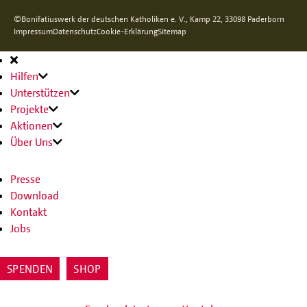
©Bonifatiuswerk der deutschen Katholiken e. V., Kamp 22, 33098 Paderborn
Impressum
Datenschutz
Cookie-Erklärung
Sitemap
Hauptnavigation
Hilfen
Unterstützen
Projekte
Aktionen
Über Uns
Presse
Download
Kontakt
Jobs
SPENDEN
SHOP