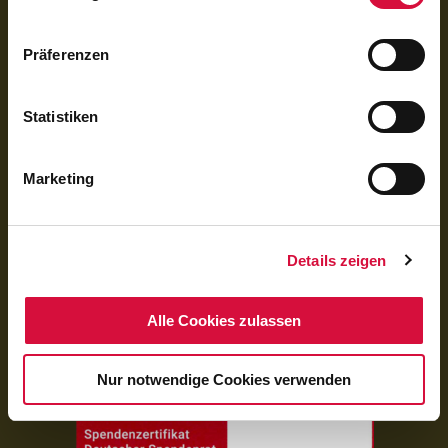
für Spenden:
BIC GENODED1PAX
Präferenzen
IBAN DE 70 3706 0193 1050 0030 07
für Rechnungen (BoniService GmbH):
Statistiken
BIC GENODED1PAX
IBAN DE92 3706 0193 1050 0060 06
Marketing
Das Bonifatiuswerk der deutschen Katholiken e. V. ist als wegen der
Förderung kirchlicher Zwecke von der Körperschaftsteuer und Gewerbesteuer
freigestellt und beim Finanzamt unter der Steuernummer 339/5794/0212
registriert.
Details zeigen
Alle Cookies zulassen
Nur notwendige Cookies verwenden