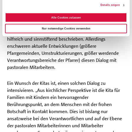
Kindertageseinrichtungen. Fast ebenso hoch ist der Anteil
Details zeigen
der Kitas, die mit der eigenen Praxis „sehr zufrieden“ bzw.
„zufrieden“ sind. Rund 21 Prozent der Teams berichten,
Alle Cookies zulassen
dass ihr Pfarrer das Team aktiv einlädt, sich gemeinsam
Nur notwendige Cookies verwenden
über Glaubensfragen auszutauschen. Dies wird als sehr
hilfreich und sinnstiftend beschrieben. Allerdings
erschweren aktuelle Entwicklungen (größere
Pfarrgemeinden, Umstrukturierungen, größer werdende
Verantwortungsbereiche der Pfarrer) diesen Dialog mit
pastoralen Mitarbeitern.
Ein Wunsch der Kitas ist, einen solchen Dialog zu
intensivieren. „Aus kirchlicher Perspektive ist die Kita für
Familien mit Kindern ein hervorragender
Berührungspunkt, an dem Menschen mit der frohen
Botschaft in Kontakt kommen. Dies ist bislang nur
ansatzweise bei den Verantwortlichen und auf der Ebene
der pastoralen Mitarbeiterinnen und Mitarbeiter