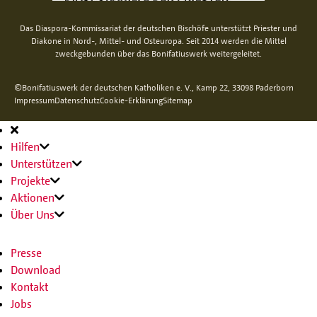
Das Diaspora-Kommissariat der deutschen Bischöfe unterstützt Priester und
Diakone in Nord-, Mittel- und Osteuropa. Seit 2014 werden die Mittel
zweckgebunden über das Bonifatiuswerk weitergeleitet.
©Bonifatiuswerk der deutschen Katholiken e. V., Kamp 22, 33098 Paderborn
Impressum
Datenschutz
Cookie-Erklärung
Sitemap
Hauptnavigation
Hilfen
Unterstützen
Projekte
Aktionen
Über Uns
Presse
Download
Kontakt
Jobs