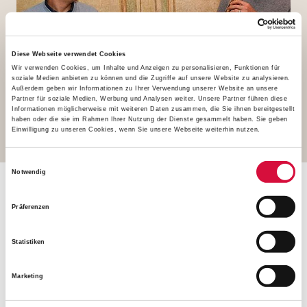
Diese Webseite verwendet Cookies
Wir verwenden Cookies, um Inhalte und Anzeigen zu personalisieren, Funktionen für
soziale Medien anbieten zu können und die Zugriffe auf unsere Website zu analysieren.
Außerdem geben wir Informationen zu Ihrer Verwendung unserer Website an unsere
Partner für soziale Medien, Werbung und Analysen weiter. Unsere Partner führen diese
Informationen möglicherweise mit weiteren Daten zusammen, die Sie ihnen bereitgestellt
Musikalisch umrahmt wurde der Fachtag von den Brüdern
haben oder die sie im Rahmen Ihrer Nutzung der Dienste gesammelt haben. Sie geben
Einwilligung zu unseren Cookies, wenn Sie unsere Webseite weiterhin nutzen.
Kiessig von der Manege in Berlin. Foto: Patrick Kleibold
Einwilligungsauswahl
Notwendig
Positive Wirkung der Kitas auf
die Entwicklung der
Präferenzen
Kirchengemeinden
Statistiken
Gleichzeitig belegt die Studie eine positive Wirkung der
Marketing
Kitas auf die Entwicklung der Kirchengemeinden. Diese
Ansicht vertraten etwas mehr als 75 Prozent der befragten