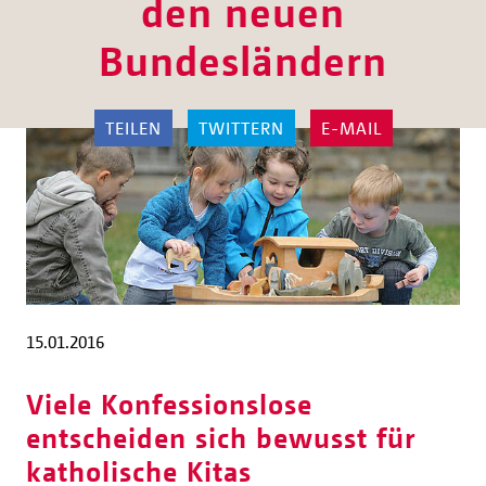
den neuen
Bundesländern
TEILEN
TWITTERN
E-MAIL
15.01.2016
Viele Konfessionslose
entscheiden sich bewusst für
katholische Kitas