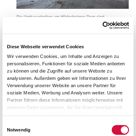
Die Umbauarbeiten am Hildesheimer Dom sind
abgeschlossen. (Foto: www.domsanierung.de )
Unterstützung der
Diese Webseite verwendet Cookies
Domsanierung durch das
Wir verwenden Cookies, um Inhalte und Anzeigen zu
personalisieren, Funktionen für soziale Medien anbieten
Bonifatiuswerk
zu können und die Zugriffe auf unsere Website zu
analysieren. Außerdem geben wir Informationen zu Ihrer
Die
Bauhilfe des Bonifatiuswerks
hat für das momentan
Verwendung unserer Website an unsere Partner für
größte kirchliche Sanierungsvorhaben in Deutschland, die
soziale Medien, Werbung und Analysen weiter. Unsere
Sanierung des Hildesheimer Doms, in den Jahren 2009 bis
Partner führen diese Informationen möglicherweise mit
2013 eine Fördersumme von insgesamt 530.000 Euro
weiteren Daten zusammen, die Sie ihnen bereitgestellt
bewilligt; davon 185.000 Euro im Jahr 2013, 95.000 Euro im
haben oder die sie im Rahmen Ihrer Nutzung der Dienste
Jahr 2012, 75.000 Euro im Jahr 2011, 75.000 Euro im Jahr
gesammelt haben. Sie geben Einwilligung zu unseren
Einwilligungsauswahl
2010 und 100.000 Euro im Jahr 2009).
Cookies, wenn Sie unsere Webseite weiterhin nutzen.
Notwendig