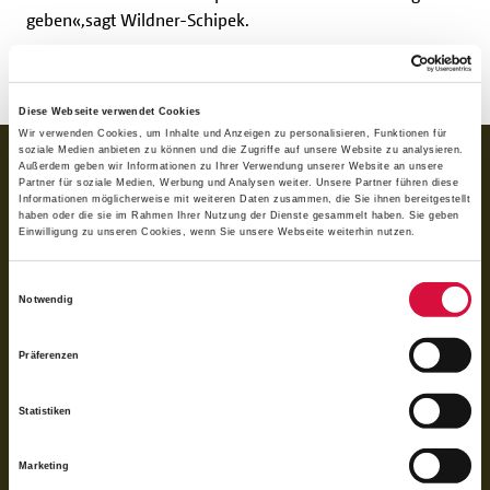
geben«,sagt Wildner-Schipek.
Weitere Informationen zur Projektstelle
Diese Webseite verwendet Cookies
Wir verwenden Cookies, um Inhalte und Anzeigen zu personalisieren, Funktionen für
soziale Medien anbieten zu können und die Zugriffe auf unsere Website zu analysieren.
BANKVERBINDUNG
Außerdem geben wir Informationen zu Ihrer Verwendung unserer Website an unsere
Partner für soziale Medien, Werbung und Analysen weiter. Unsere Partner führen diese
für Spenden:
Informationen möglicherweise mit weiteren Daten zusammen, die Sie ihnen bereitgestellt
BIC GENODED1PAX
haben oder die sie im Rahmen Ihrer Nutzung der Dienste gesammelt haben. Sie geben
IBAN DE 70 3706 0193 1050 0030 07
Einwilligung zu unseren Cookies, wenn Sie unsere Webseite weiterhin nutzen.
für Rechnungen (BoniService GmbH):
Einwilligungsauswahl
BIC GENODED1PAX
Notwendig
IBAN DE92 3706 0193 1050 0060 06
Präferenzen
Das Bonifatiuswerk der deutschen Katholiken e. V. ist als wegen der
Förderung kirchlicher Zwecke von der Körperschaftsteuer und Gewerbesteuer
freigestellt und beim Finanzamt unter der Steuernummer 339/5794/0212
Statistiken
registriert.
Marketing