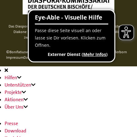
Das Diaspora-Kommissariat der deutschen Bischöfe unterstützt Priester und
Diakone in Nord-, Mittel- und Osteuropa. Seit 2014 werden die Mittel
zweckgebunden über das Bonifatiuswerk weitergeleitet.
©Bonifatiuswerk der deutschen Katholiken e. V., Kamp 22, 33098 Paderborn
Impressum
Datenschutz
Cookie-Erklärung
Sitemap
Hauptnavigation
Hilfen
Unterstützen
Projekte
Aktionen
Über Uns
Presse
Download