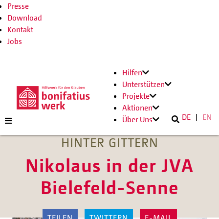
Presse
Download
Kontakt
Jobs
Hilfen
Unterstützen
Projekte
Aktionen
DE
EN
Über Uns
HINTER GITTERN
Nikolaus in der JVA
Bielefeld-Senne
TEILEN
TWITTERN
E-MAIL