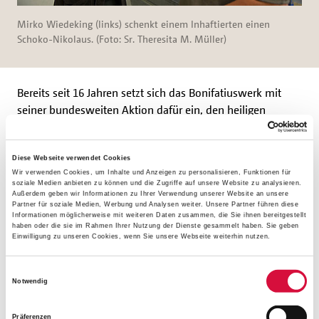
Mirko Wiedeking (links) schenkt einem Inhaftierten einen
Schoko-Nikolaus. (Foto: Sr. Theresita M. Müller)
Bereits seit 16 Jahren setzt sich das Bonifatiuswerk mit
seiner bundesweiten Aktion dafür ein, den heiligen
Nikolaus als Freund der Kinder und Helfer von Menschen
in Not wieder ins Bewusstsein zu bringen. Der Nikolaus ist
ein echt gutes Vorbild für jeden einzelnen, denn er
Diese Webseite verwendet Cookies
Wir verwenden Cookies, um Inhalte und Anzeigen zu personalisieren, Funktionen für
verkörpert Werte wie Nächstenliebe, Hilfsbereitschaft und
soziale Medien anbieten zu können und die Zugriffe auf unsere Website zu analysieren.
Respekt. Das Bonifatiuswerk weitet den Blick über den
Außerdem geben wir Informationen zu Ihrer Verwendung unserer Website an unsere
Partner für soziale Medien, Werbung und Analysen weiter. Unsere Partner führen diese
einzelnen hinaus auch auf Kirche, Gesellschaft und Politik
Informationen möglicherweise mit weiteren Daten zusammen, die Sie ihnen bereitgestellt
und lädt alljährlich in der Eröffnungsaktion der
haben oder die sie im Rahmen Ihrer Nutzung der Dienste gesammelt haben. Sie geben
Einwilligung zu unseren Cookies, wenn Sie unsere Webseite weiterhin nutzen.
„Weihnachtsmannfreie Zone" die Vertreter aus Kirche und
Politik ein, sich aktiv und nachhaltig für Kinderrechte
Einwilligungsauswahl
einzusetzen. Mit den Erlösen aus der
Notwendig
„Weihnachtsmannfreien Zone" werden die katholischen
ambulanten Kinderhospizdienste in Berlin und in Halle an
Präferenzen