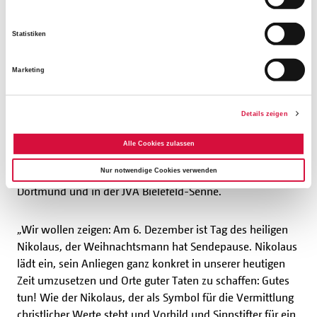
der Saale unterstützt.
Statistiken
140.000 Schoko-Nikoläuse
Marketing
In diesem Jahr hat das Bonifatiuswerk 140.000 Schoko-
Nikoläuse verkauft. Beispielhaft für viele Nikolausaktionen
Details zeigen
bundesweit stehen das Verschenken von Schoko-
Nikoläusen in einer Kinderklinik und einer Kirche in
Alle Cookies zulassen
Paderborn, einem Gymnasium in Büren, in einem
Nur notwendige Cookies verwenden
Seniorenheim und auf einem öffentlichen Platz in
Dortmund und in der JVA Bielefeld-Senne.
„Wir wollen zeigen: Am 6. Dezember ist Tag des heiligen
Nikolaus, der Weihnachtsmann hat Sendepause. Nikolaus
lädt ein, sein Anliegen ganz konkret in unserer heutigen
Zeit umzusetzen und Orte guter Taten zu schaffen: Gutes
tun! Wie der Nikolaus, der als Symbol für die Vermittlung
christlicher Werte steht und Vorbild und Sinnstifter für ein