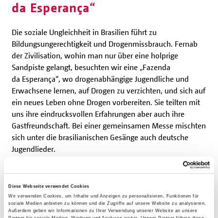
da Esperança“
Die soziale Ungleichheit in Brasilien führt zu
Bildungsungerechtigkeit und Drogenmissbrauch. Fernab
der Zivilisation, wohin man nur über eine holprige
Sandpiste gelangt, besuchten wir eine „Fazenda
da Esperança“, wo drogenabhängige Jugendliche und
Erwachsene lernen, auf Drogen zu verzichten, und sich auf
ein neues Leben ohne Drogen vorbereiten. Sie teilten mit
uns ihre eindrucksvollen Erfahrungen aber auch ihre
Gastfreundschaft. Bei einer gemeinsamen Messe mischten
sich unter die brasilianischen Gesänge auch deutsche
Jugendlieder.
An einem anderen Tag lernten wir ein Schulprojekt für
Jungen zwischen 13 und 18 Jahren kennen,
Diese Webseite verwendet Cookies
Wir verwenden Cookies, um Inhalte und Anzeigen zu personalisieren, Funktionen für
die überwiegend aus armen Familien stammen. Den
soziale Medien anbieten zu können und die Zugriffe auf unsere Website zu analysieren.
Schülern wird dort die Möglichkeit geboten, einen Beruf
Außerdem geben wir Informationen zu Ihrer Verwendung unserer Website an unsere
Partner für soziale Medien, Werbung und Analysen weiter. Unsere Partner führen diese