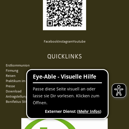
Facebook
Instagram
Youtube
QUICKLINKS
Erstkommunion
Firmung
Reisen
Praktikum im Norden
Presse
Download
Antragstellung
Bonifatius Stiftungszentrum