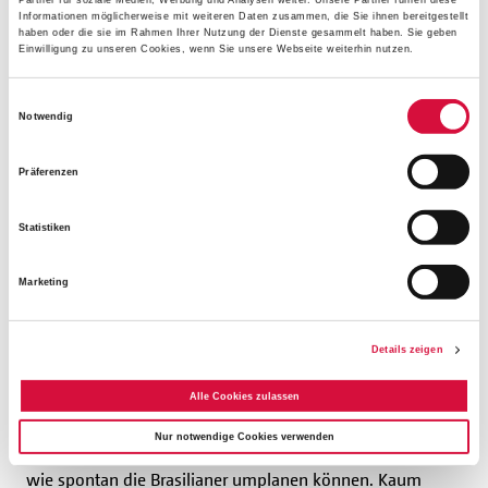
zu erlernen und im angeschlossenen Internat zu leben. Für
Informationen möglicherweise mit weiteren Daten zusammen, die Sie ihnen bereitgestellt
viele Waisenkinder ist die Gemeinschaft dort
haben oder die sie im Rahmen Ihrer Nutzung der Dienste gesammelt haben. Sie geben
Einwilligung zu unseren Cookies, wenn Sie unsere Webseite weiterhin nutzen.
eine fürsorgliche Ersatzfamilie. Freudig zeigten uns die
Kinder ihre ordentlich aufgeräumten Zimmer
Einwilligungsauswahl
und präsentierten uns stolz ihre wenigen Habseligkeiten.
Notwendig
Eine tiefe Dankbarkeit
Präferenzen
Nach den gemeinsamen Tagen, die mit geselligen Singe-
Statistiken
und Tanzrunden ausklangen, verabschiedeten wir uns
schweren Herzens nach Rio. Sowohl bei unseren
Marketing
Gastgebern als auch bei uns mischten sich unter die tiefe
Dankbarkeit auch ein paar Tränen.
Details zeigen
Willkommen in Rio de janeiro
Alle Cookies zulassen
Nur notwendige Cookies verwenden
In den Tagen in Rio wurden wir immer wieder überrascht,
wie spontan die Brasilianer umplanen können. Kaum