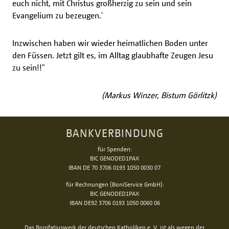
euch nicht, mit Christus großherzig zu sein und sein
Evangelium zu bezeugen.'
Inzwischen haben wir wieder heimatlichen Boden unter
den Füssen. Jetzt gilt es, im Alltag glaubhafte Zeugen Jesu
zu sein!!"
(Markus Winzer, Bistum Görlitzk)
BANKVERBINDUNG
für Spenden:
BIC GENODED1PAX
IBAN DE 70 3706 0193 1050 0030 07
für Rechnungen (BoniService GmbH):
BIC GENODED1PAX
IBAN DE92 3706 0193 1050 0060 06
Das Bonifatiuswerk der deutschen Katholiken e. V. ist als wegen der