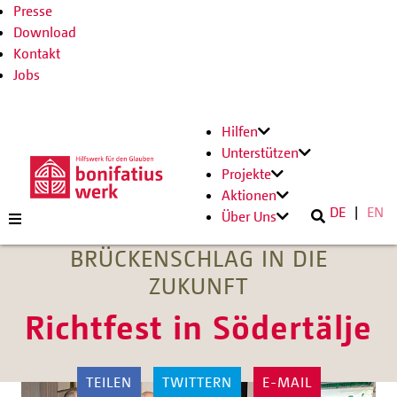
Presse
Download
Kontakt
Jobs
Hilfen
Unterstützen
Projekte
Aktionen
DE
EN
Über Uns
BRÜCKENSCHLAG IN DIE
ZUKUNFT
Richtfest in Södertälje
TEILEN
TWITTERN
E-MAIL