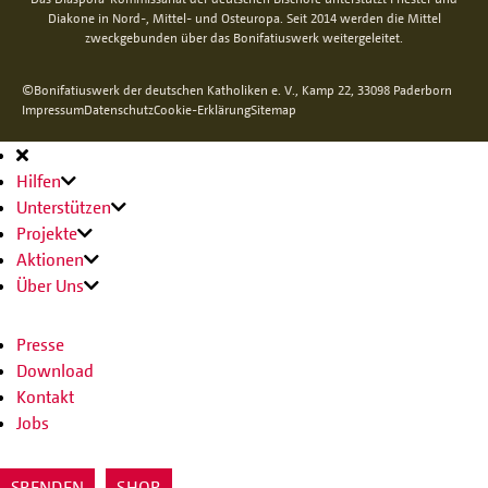
Diakone in Nord-, Mittel- und Osteuropa. Seit 2014 werden die Mittel
zweckgebunden über das Bonifatiuswerk weitergeleitet.
©Bonifatiuswerk der deutschen Katholiken e. V., Kamp 22, 33098 Paderborn
Impressum
Datenschutz
Cookie-Erklärung
Sitemap
Hauptnavigation
Hilfen
Unterstützen
Projekte
Aktionen
Über Uns
Presse
Download
Kontakt
Jobs
SPENDEN
SHOP