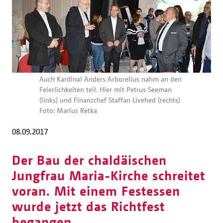
Auch Kardinal Anders Arborelius nahm an den
Feierlichkeiten teil. Hier mit Petrus Seeman
(links) und Finanzchef Staffan Livehed (rechts)
Foto: Marius Retka
08.09.2017
Der Bau der chaldäischen
Jungfrau Maria-Kirche schreitet
voran. Mit einem Festessen
wurde jetzt das Richtfest
begangen.