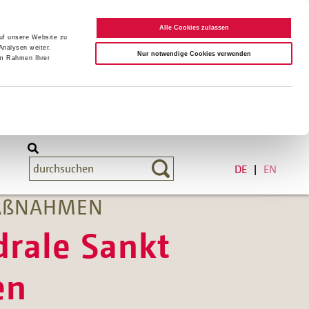
Alle Cookies zulassen
auf unsere Website zu
Analysen weiter.
Nur notwendige Cookies verwenden
im Rahmen Ihrer
DE
EN
MAßNAHMEN
drale Sankt
en