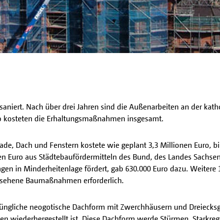
 saniert. Nach über drei Jahren sind die Außenarbeiten an der kath
ro kosteten die Erhaltungsmaßnahmen insgesamt.
sade, Dach und Fenstern kostete wie geplant 3,3 Millionen Euro,
 Euro aus Städtebaufördermitteln des Bund, des Landes Sachsen 
ngen in Minderheitenlage fördert, gab 630.000 Euro dazu. Weitere
rgesehene Baumaßnahmen erforderlich.
sprüngliche neogotische Dachform mit Zwerchhäusern und Dreiecks
ben wiederhergestellt ist. Diese Dachform werde Stürmen, Starkr