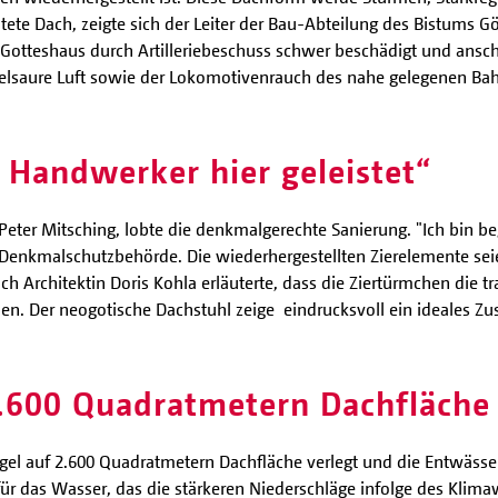
tete Dach, zeigte sich der Leiter der Bau-Abteilung des Bistums G
 Gotteshaus durch Artilleriebeschuss schwer beschädigt und ans
elsaure Luft sowie der Lokomotivenrauch des nahe gelegenen Bahn
e Handwerker hier geleistet“
Peter Mitsching, lobte die denkmalgerechte Sanierung. "Ich bin be
der Denkmalschutzbehörde. Die wiederhergestellten Zierelemente s
h Architektin Doris Kohla erläuterte, dass die Ziertürmchen die t
en. Der neogotische Dachstuhl zeige eindrucksvoll ein ideales
2.600 Quadratmetern Dachfläche 
el auf 2.600 Quadratmetern Dachfläche verlegt und die Entwäss
 für das Wasser, das die stärkeren Niederschläge infolge des Kli