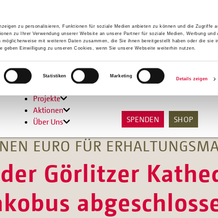
zeigen zu personalisieren, Funktionen für soziale Medien anbieten zu können und die Zugriffe 
ionen zu Ihrer Verwendung unserer Website an unsere Partner für soziale Medien, Werbung und 
n möglicherweise mit weiteren Daten zusammen, die Sie ihnen bereitgestellt haben oder die sie 
 geben Einwilligung zu unseren Cookies, wenn Sie unsere Webseite weiterhin nutzen.
Hilfen
Statistiken
Marketing
Details zeigen
Unterstützen
Projekte
Aktionen
SPENDEN
SHOP
Über Uns
IONEN EURO FÜR ERHALTUNGS
der Görlitzer Kathe
akobus abgeschloss