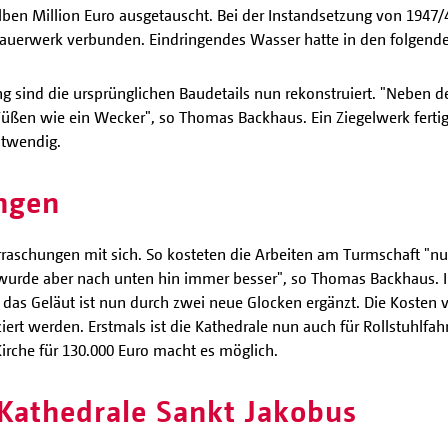
ben Million Euro ausgetauscht. Bei der Instandsetzung von 1947/
auerwerk verbunden. Eindringendes Wasser hatte in den folgende
sind die ursprünglichen Baudetails nun rekonstruiert. "Neben der
Füßen wie ein Wecker", so Thomas Backhaus. Ein Ziegelwerk fertigt
otwendig.
ngen
rraschungen mit sich. So kosteten die Arbeiten am Turmschaft "nu
 wurde aber nach unten hin immer besser", so Thomas Backhaus. 
 das Geläut ist nun durch zwei neue Glocken ergänzt. Die Kosten 
rt werden. Erstmals ist die Kathedrale nun auch für Rollstuhlfah
irche für 130.000 Euro macht es möglich.
 Kathedrale Sankt Jakobus