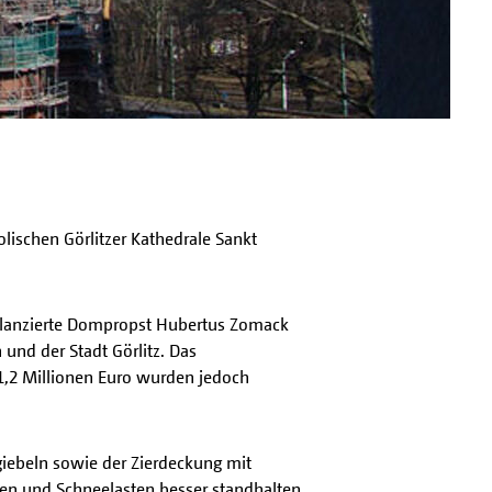
olischen Görlitzer Kathedrale Sankt
 bilanzierte Dompropst Hubertus Zomack
und der Stadt Görlitz. Das
 1,2 Millionen Euro wurden jedoch
giebeln sowie der Zierdeckung mit
egen und Schneelasten besser standhalten