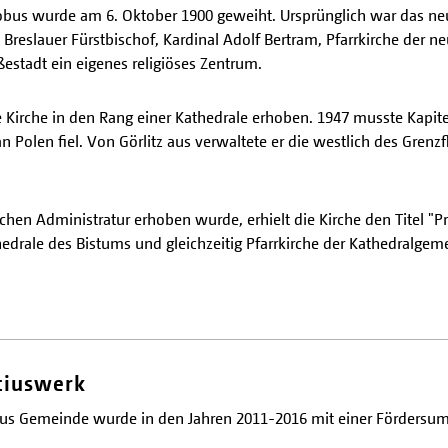
kobus wurde am 6. Oktober 1900 geweiht. Ursprünglich war das neu
Breslauer Fürstbischof, Kardinal Adolf Bertram, Pfarrkirche der
ßestadt ein eigenes religiöses Zentrum.
 Kirche in den Rang einer Kathedrale erhoben. 1947 musste Kapite
 an Polen fiel. Von Görlitz aus verwaltete er die westlich des Gren
schen Administratur erhoben wurde, erhielt die Kirche den Titel "
thedrale des Bistums und gleichzeitig Pfarrkirche der Kathedralgem
tiuswerk
kobus Gemeinde wurde in den Jahren 2011-2016 mit einer Förders