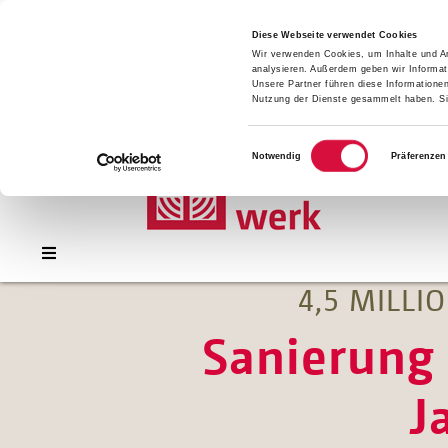
Presse
Download
Diese Webseite verwendet Cookies
Wir verwenden Cookies, um Inhalte und An
Kontakt
analysieren. Außerdem geben wir Informat
Jobs
Unsere Partner führen diese Informatione
Nutzung der Dienste gesammelt haben. Sie
Einwilligungsauswahl
Notwendig
Präferenzen
4,5 MILL
Sanierung 
J