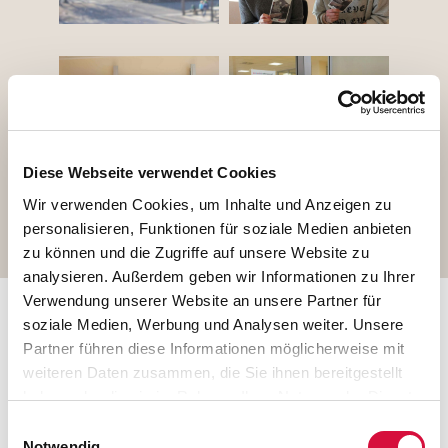
Diese Webseite verwendet Cookies
Wir verwenden Cookies, um Inhalte und Anzeigen zu
<
1
2
3
>
personalisieren, Funktionen für soziale Medien anbieten
zu können und die Zugriffe auf unsere Website zu
analysieren. Außerdem geben wir Informationen zu Ihrer
Verwendung unserer Website an unsere Partner für
Die Motivation der Schüler und Schülerinnen reißt nicht
soziale Medien, Werbung und Analysen weiter. Unsere
ein: Sie planen weitere Spendenaktionen für die Fazenda.
Partner führen diese Informationen möglicherweise mit
Angedacht sind ein Spendenstand auf dem Rathausplatz
weiteren Daten zusammen, die Sie ihnen bereitgestellt
in Vellmar und eine Vorstellung in der Heilig Geist
haben oder die sie im Rahmen Ihrer Nutzung der Dienste
Gemeinde.
gesammelt haben. Sie geben Einwilligung zu unseren
Einwilligungsauswahl
Cookies, wenn Sie unsere Webseite weiterhin nutzen.
Notwendig