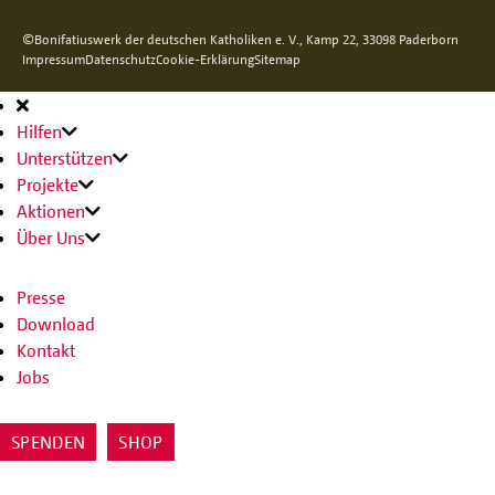
©Bonifatiuswerk der deutschen Katholiken e. V., Kamp 22, 33098 Paderborn
Impressum
Datenschutz
Cookie-Erklärung
Sitemap
Hauptnavigation
Hilfen
Unterstützen
Projekte
Aktionen
Über Uns
Presse
Download
Kontakt
Jobs
SPENDEN
SHOP